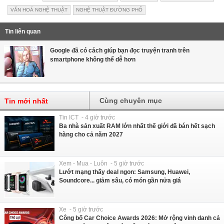
VĂN HOÁ NGHỆ THUẬT
NGHỆ THUẬT ĐƯỜNG PHỐ
Tin liên quan
Google đã có cách giúp bạn đọc truyện tranh trên
smartphone không thể dễ hơn
Cùng chuyên mục
Tin mới nhất
Tin ICT - 4 giờ trước
Ba nhà sản xuất RAM lớn nhất thế giới đã bán hết sạch
hàng cho cả năm 2027
Xem - Mua - Luôn - 5 giờ trước
Lướt mạng thấy deal ngon: Samsung, Huawei,
Soundcore... giảm sâu, có món gần nửa giá
Xe - 5 giờ trước
Công bố Car Choice Awards 2026: Mở rộng vinh danh cả