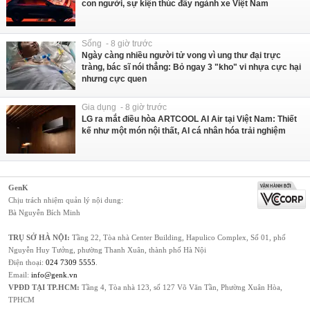
con người, sự kiện thúc đẩy ngành xe Việt Nam
Sống - 8 giờ trước
Ngày càng nhiều người tử vong vì ung thư đại trực
tràng, bác sĩ nói thẳng: Bỏ ngay 3 "kho" vi nhựa cực hại
nhưng cực quen
Gia dụng - 8 giờ trước
LG ra mắt điều hòa ARTCOOL AI Air tại Việt Nam: Thiết
kế như một món nội thất, AI cá nhân hóa trải nghiệm
GenK
Chịu trách nhiệm quản lý nội dung:
Bà Nguyễn Bích Minh
TRỤ SỞ HÀ NỘI:
Tầng 22, Tòa nhà Center Building, Hapulico Complex, Số 01, phố
Nguyễn Huy Tưởng, phường Thanh Xuân, thành phố Hà Nội
Điện thoại:
024 7309 5555
.
Email:
info@genk.vn
VPĐD TẠI TP.HCM:
Tầng 4, Tòa nhà 123, số 127 Võ Văn Tần, Phường Xuân Hòa,
TPHCM