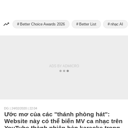
Better Choice Awards 2026
Better List
nhạc AI
DG
|
24/02/2020 | 22:04
Ước mơ của các "thánh phòng hát":
Website này có thể biến MV ca nhạc trên
YouTube thành phiên bản karaoke trong