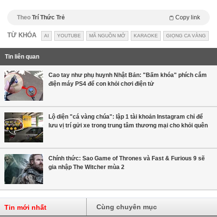
Theo
Trí Thức Trẻ
Copy link
TỪ KHÓA
AI
YOUTUBE
MÃ NGUỒN MỞ
KARAOKE
GIỌNG CA VÀNG
Tin liên quan
Cao tay như phụ huynh Nhật Bản: "Bấm khóa" phích cắm
điện máy PS4 để con khỏi chơi điện tử
Lộ diện "cá vàng chúa": lập 1 tài khoản Instagram chỉ để
lưu vị trí gửi xe trong trung tâm thương mại cho khỏi quên
Chính thức: Sao Game of Thrones và Fast & Furious 9 sẽ
gia nhập The Witcher mùa 2
Cùng chuyên mục
Tin mới nhất