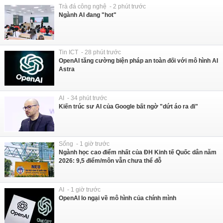
Trà đá công nghệ - 2 phút trước
Ngành AI đang "hot"
Tin ICT - 28 phút trước
OpenAI tăng cường biện pháp an toàn đối với mô hình AI
Astra
AI - 34 phút trước
Kiến trúc sư AI của Google bất ngờ "dứt áo ra đi"
Sống - 1 giờ trước
Ngành học cao điểm nhất của ĐH Kinh tế Quốc dân năm
2026: 9,5 điểm/môn vẫn chưa thể đỗ
AI - 1 giờ trước
OpenAI lo ngại về mô hình của chính mình