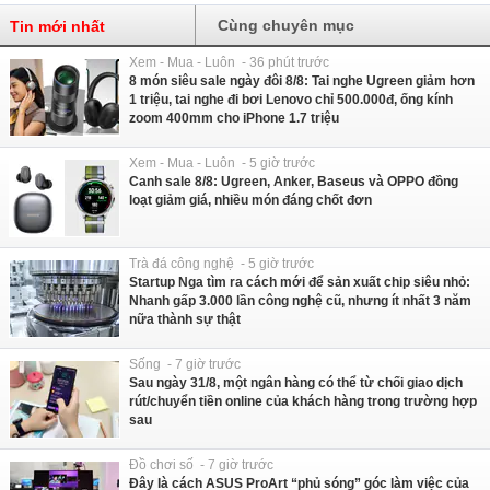
Cùng chuyên mục
Tin mới nhất
Xem - Mua - Luôn - 36 phút trước
8 món siêu sale ngày đôi 8/8: Tai nghe Ugreen giảm hơn
1 triệu, tai nghe đi bơi Lenovo chỉ 500.000đ, ống kính
zoom 400mm cho iPhone 1.7 triệu
Xem - Mua - Luôn - 5 giờ trước
Canh sale 8/8: Ugreen, Anker, Baseus và OPPO đồng
loạt giảm giá, nhiều món đáng chốt đơn
Trà đá công nghệ - 5 giờ trước
Startup Nga tìm ra cách mới để sản xuất chip siêu nhỏ:
Nhanh gấp 3.000 lần công nghệ cũ, nhưng ít nhất 3 năm
nữa thành sự thật
Sống - 7 giờ trước
Sau ngày 31/8, một ngân hàng có thể từ chối giao dịch
rút/chuyển tiền online của khách hàng trong trường hợp
sau
Đồ chơi số - 7 giờ trước
Đây là cách ASUS ProArt “phủ sóng” góc làm việc của