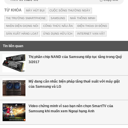
TỪ KHÓA
MÁY HÚT BỤI
CUỘC SỐNG THƯỜNG NGÀY
THỊ TRƯỜNG SMARTPHONE
SAMSUNG
NHÀ THÔNG MINH
NHẬN DIỆN GIỌNG NÓI
CÔNG THỨC NẤU ĂN
ĐIỆN THOẠI DI ĐỘNG
SẢN XUẤT HÀNG LOẠT
ỨNG DỤNG HỮU ÍCH
INTERNET VẠN VẬT
Tin liên quan
Thị phần chip NAND của Samsung tiếp tục tăng trong Quý
3/2017
Mỹ đang cân nhắc biện pháp tăng thuế suất với máy giặt
của Samsung và LG
Video chứng minh vì sao bạn nên chọn SmartTV của
Samsung khi muốn xem Ngoại hạng Anh