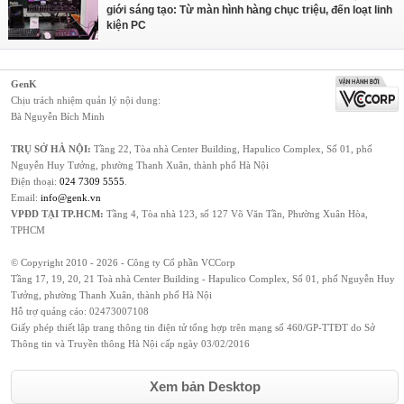
giới sáng tạo: Từ màn hình hàng chục triệu, đến loạt linh
kiện PC
GenK
Chịu trách nhiệm quản lý nội dung:
Bà Nguyễn Bích Minh
TRỤ SỞ HÀ NỘI:
Tầng 22, Tòa nhà Center Building, Hapulico Complex, Số 01, phố
Nguyễn Huy Tưởng, phường Thanh Xuân, thành phố Hà Nội
Điện thoại:
024 7309 5555
.
Email:
info@genk.vn
VPĐD TẠI TP.HCM:
Tầng 4, Tòa nhà 123, số 127 Võ Văn Tần, Phường Xuân Hòa,
TPHCM
© Copyright 2010 - 2026 - Công ty Cổ phần VCCorp
Tầng 17, 19, 20, 21 Toà nhà Center Building - Hapulico Complex, Số 01, phố Nguyễn Huy
Tưởng, phường Thanh Xuân, thành phố Hà Nội
Hỗ trợ quảng cáo:
02473007108
Giấy phép thiết lập trang thông tin điện tử tổng hợp trên mạng số 460/GP-TTĐT do Sở
Thông tin và Truyền thông Hà Nội cấp ngày 03/02/2016
Xem bản Desktop