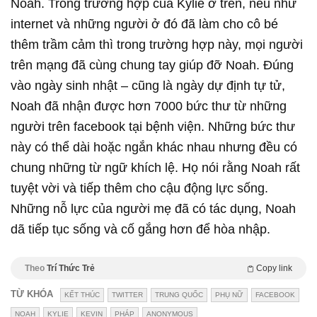
Noah. Trong trường hợp của Kylie ở trên, nếu như
internet và những người ở đó đã làm cho cô bé
thêm trầm cảm thì trong trường hợp này, mọi người
trên mạng đã cùng chung tay giúp đỡ Noah. Đúng
vào ngày sinh nhật – cũng là ngày dự định tự tử,
Noah đã nhận được hơn 7000 bức thư từ những
người trên facebook tại bệnh viện. Những bức thư
này có thể dài hoặc ngắn khác nhau nhưng đều có
chung những từ ngữ khích lệ. Họ nói rằng Noah rất
tuyệt vời và tiếp thêm cho cậu động lực sống.
Những nỗ lực của người mẹ đã có tác dụng, Noah
dã tiếp tục sống và cố gắng hơn để hòa nhập.
Theo
Trí Thức Trẻ
Copy link
TỪ KHÓA
KẾT THÚC
TWITTER
TRUNG QUỐC
PHỤ NỮ
FACEBOOK
NOAH
KYLIE
KEVIN
PHÁP
ANONYMOUS