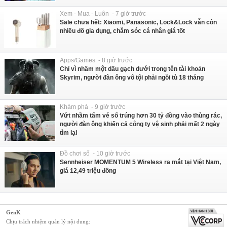
Xem - Mua - Luôn - 7 giờ trước
Sale chưa hết: Xiaomi, Panasonic, Lock&Lock vẫn còn
nhiều đồ gia dụng, chăm sóc cá nhân giá tốt
Apps/Games - 8 giờ trước
Chỉ vì nhầm một dấu gạch dưới trong tên tài khoản
Skyrim, người đàn ông vô tội phải ngồi tù 18 tháng
Khám phá - 9 giờ trước
Vứt nhầm tấm vé số trúng hơn 30 tỷ đồng vào thùng rác,
người đàn ông khiến cả công ty vệ sinh phải mất 2 ngày
tìm lại
Đồ chơi số - 10 giờ trước
Sennheiser MOMENTUM 5 Wireless ra mắt tại Việt Nam,
giá 12,49 triệu đồng
GenK
Chịu trách nhiệm quản lý nội dung: