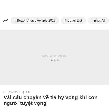
Better Choice Awards 2026
Better List
nhạc AI
GL
|
22/09/2013 | 00:00
Vài câu chuyện về tia hy vọng khi con
người tuyệt vọng