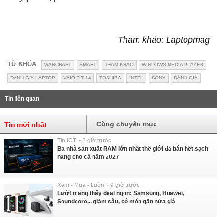
Tham khảo: Laptopmag
TỪ KHÓA
WARCRAFT
SMART
THAM KHẢO
WINDOWS MEDIA PLAYER
ĐÁNH GIÁ LAPTOP
VAIO FIT 14
TOSHIBA
INTEL
SONY
ĐÁNH GIÁ
Tin liên quan
Cùng chuyên mục
Tin mới nhất
Tin ICT - 8 giờ trước
Ba nhà sản xuất RAM lớn nhất thế giới đã bán hết sạch
hàng cho cả năm 2027
Xem - Mua - Luôn - 9 giờ trước
Lướt mạng thấy deal ngon: Samsung, Huawei,
Soundcore... giảm sâu, có món gần nửa giá