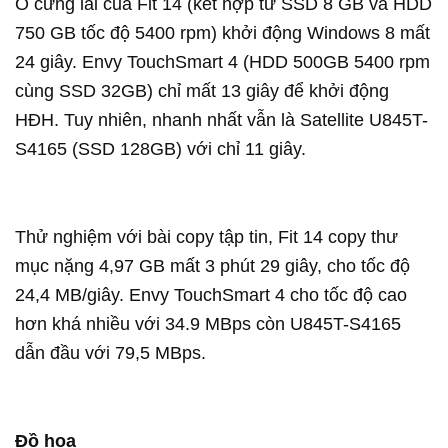
Ổ cứng lai của Fit 14 (kết hợp từ SSD 8 GB và HDD
750 GB tốc độ 5400 rpm) khởi động Windows 8 mất
24 giây. Envy TouchSmart 4 (HDD 500GB 5400 rpm
cùng SSD 32GB) chỉ mất 13 giây để khởi động
HĐH. Tuy nhiên, nhanh nhất vẫn là Satellite U845T-
S4165 (SSD 128GB) với chỉ 11 giây.
Thử nghiệm với bài copy tập tin, Fit 14 copy thư
mục nặng 4,97 GB mất 3 phút 29 giây, cho tốc độ
24,4 MB/giây. Envy TouchSmart 4 cho tốc độ cao
hơn khá nhiều với 34.9 MBps còn U845T-S4165
dẫn đầu với 79,5 MBps.
Đồ họa