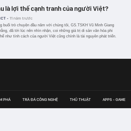
u là lợi thế cạnh tranh của người Việt?
ICT -
11 năm trước
g buổi trò chuyện đầu năm với chúng tôi, GS.TSKH Vũ Minh Giang
rằng, đã tới lúc nên nhìn nhận, coi những giá trị di sản văn hóa phi
thể như tính cách của người Việt cũng chính là tài nguyên phát triển.
M PHÁ
TRÀ ĐÁ CÔNG NGHỆ
THỦ THUẬT
APPS - GAME
inh