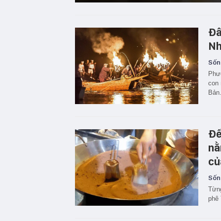
Đâ
Nh
Sốn
Phươ
con 
Bản
Đế
nằ
củ
Sốn
Từng
phê 