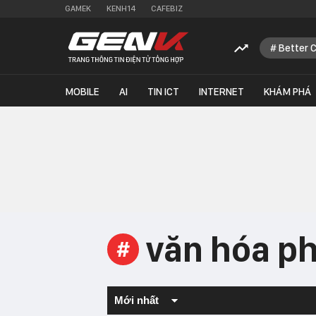
GAMEK
KENH14
CAFEBIZ
Better 
MOBILE
AI
TIN ICT
INTERNET
KHÁM PHÁ
văn hóa ph
#
Mới nhất