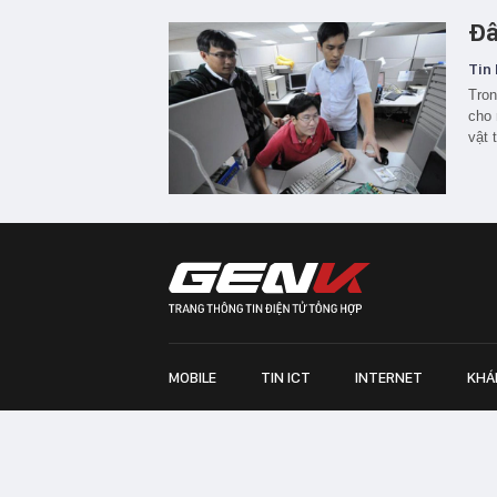
Đâ
Tin 
Tron
cho 
vật 
MOBILE
TIN ICT
INTERNET
KHÁ
Chịu trách nhiệm quản lý nội dung: Bà Nguyễn Bích M