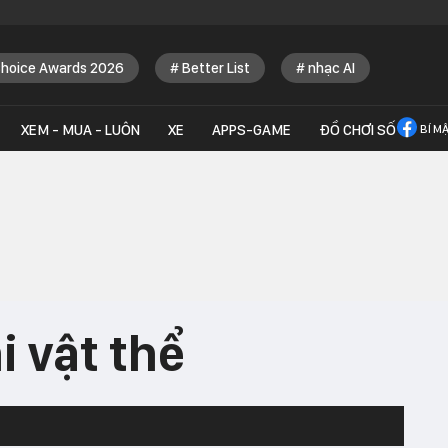
Choice Awards 2026
Better List
nhạc AI
XEM - MUA - LUÔN
XE
APPS-GAME
ĐỒ CHƠI SỐ
BÍ M
i vật thể