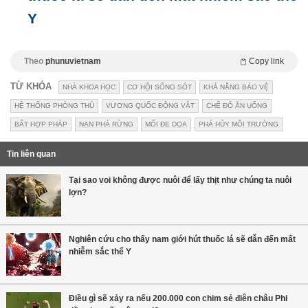
Y
Theo
phunuvietnam
Copy link
TỪ KHÓA
NHÀ KHOA HỌC
CƠ HỘI SỐNG SÓT
KHẢ NĂNG BẢO VỆ
HỆ THỐNG PHÒNG THỦ
VƯƠNG QUỐC ĐỘNG VẬT
CHẾ ĐỘ ĂN UỐNG
BẤT HỢP PHÁP
NẠN PHÁ RỪNG
MỐI ĐE DỌA
PHÁ HỦY MÔI TRƯỜNG
Tin liên quan
Tại sao voi không được nuôi để lấy thịt như chúng ta nuôi
lợn?
Nghiên cứu cho thấy nam giới hút thuốc lá sẽ dẫn đến mất
nhiễm sắc thể Y
Điều gì sẽ xảy ra nếu 200.000 con chim sẻ điên châu Phi