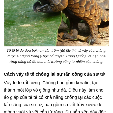
Tê tê bị đe dọa bởi nạn săn trộm (để lấy thịt và vảy của chúng,
được sử dụng trong y học cổ truyền Trung Quốc), và nạn phá
rừng nặng nề đe dọa môi trường sống tự nhiên của chúng.
Cách vảy tê tê chống lại sự tấn công của sư tử
Vảy tê tê rất cứng. Chúng bao gồm keratin, tạo
thành một lớp vỏ giống như đá. Điều này làm cho
áo giáp của tê tê có khả năng chống lại các cuộc
tấn công của sư tử, bao gồm cả vết trầy xước do
móng vuốt và vết cắn từ răng. Sự sắp xếp dày đặc