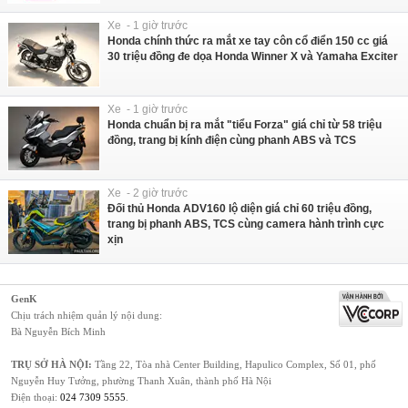
Xe - 1 giờ trước
Honda chính thức ra mắt xe tay côn cổ điển 150 cc giá
30 triệu đồng đe dọa Honda Winner X và Yamaha Exciter
Xe - 1 giờ trước
Honda chuẩn bị ra mắt "tiểu Forza" giá chỉ từ 58 triệu
đồng, trang bị kính điện cùng phanh ABS và TCS
Xe - 2 giờ trước
Đối thủ Honda ADV160 lộ diện giá chỉ 60 triệu đồng,
trang bị phanh ABS, TCS cùng camera hành trình cực
xịn
GenK
Chịu trách nhiệm quản lý nội dung:
Bà Nguyễn Bích Minh
TRỤ SỞ HÀ NỘI:
Tầng 22, Tòa nhà Center Building, Hapulico Complex, Số 01, phố
Nguyễn Huy Tưởng, phường Thanh Xuân, thành phố Hà Nội
Điện thoại:
024 7309 5555
.