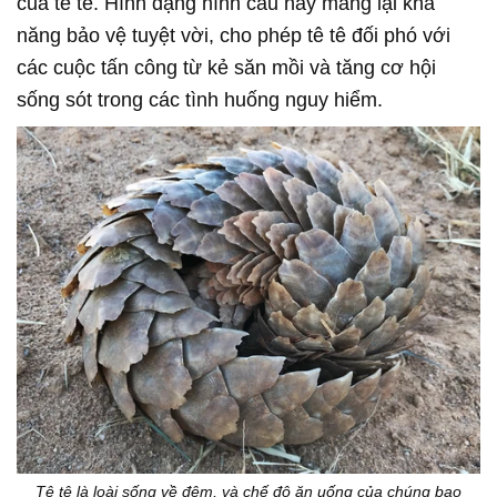
của tê tê. Hình dạng hình cầu này mang lại khả
năng bảo vệ tuyệt vời, cho phép tê tê đối phó với
các cuộc tấn công từ kẻ săn mồi và tăng cơ hội
sống sót trong các tình huống nguy hiểm.
Tê tê là loài sống về đêm, và chế độ ăn uống của chúng bao