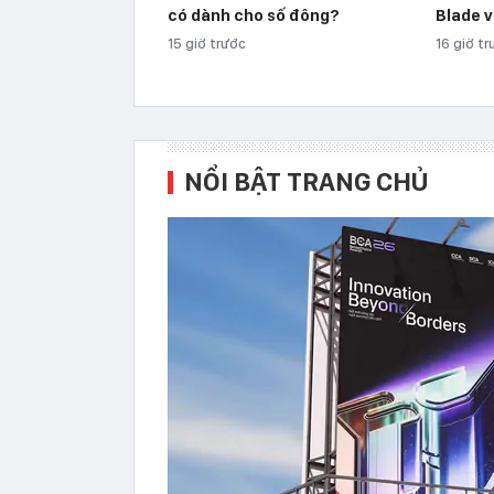
có dành cho số đông?
Blade 
15 giờ trước
16 giờ t
NỔI BẬT TRANG CHỦ