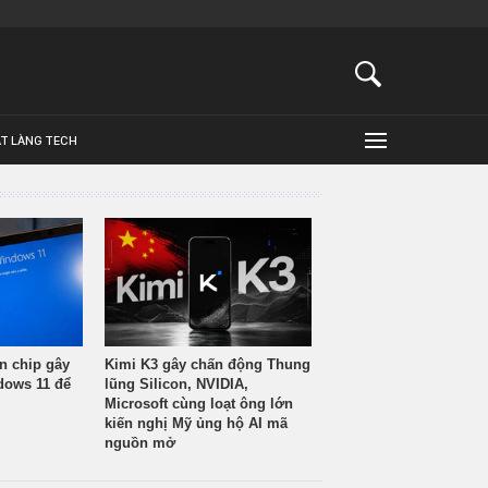
ẬT LÀNG TECH
n chip gây
Kimi K3 gây chấn động Thung
ndows 11 để
lũng Silicon, NVIDIA,
Microsoft cùng loạt ông lớn
kiến nghị Mỹ ủng hộ AI mã
nguồn mở