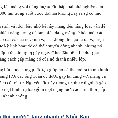
ụng lên màng với
năng lượng rất thấp, hai nhà nghiên cứu
.000 lần trong suốt cuộc đời mà không xảy ra sự cố nào.
a sinh vật đơn bào nhỏ bé này mang đến hàng loạt vấn đề
 nhiều năng lượng để làm biến dạng màng tế bào một cách
o dài cổ của nó, sinh vật sẽ không thể tạo ra đủ vật liệu
c kỳ linh hoạt để có thể chuyển động nhanh, nhưng nó
định để không bị gãy ngay ở lúc đầu tiên. L. olor giải
bằng cách gấp màng cổ của nó thành nhiều lớp.
 hình học cong phức tạp giúp nó có thể mở ra thành hình
mạng lưới các ống xoắn ốc được gấp lại cùng với màng và
 ra có trật tự. Nguyên tắc này tương tự như cái gọi là gấp
đó một hình trụ bao gồm một mạng lưới các hình thoi gấp
lại nhanh chóng.
n thịt người" tăng nhanh ở Nhật Bản