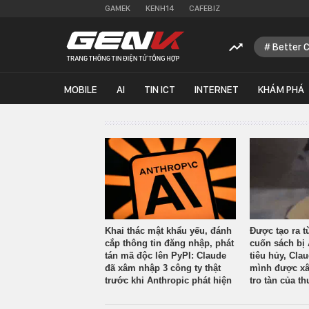
GAMEK
KENH14
CAFEBIZ
Better 
MOBILE
AI
TIN ICT
INTERNET
KHÁM PHÁ
Khai thác mật khẩu yếu, đánh
Được tạo ra t
cắp thông tin đăng nhập, phát
cuốn sách bị 
tán mã độc lên PyPI: Claude
tiêu hủy, Cla
đã xâm nhập 3 công ty thật
mình được xâ
trước khi Anthropic phát hiện
tro tàn của th