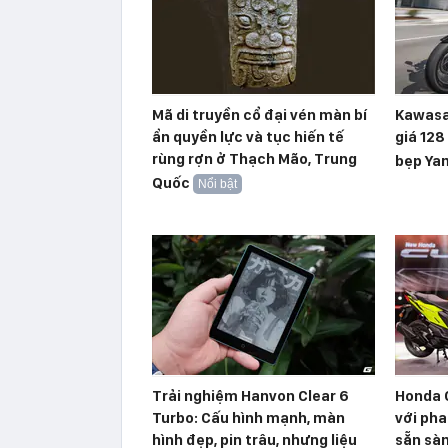
Mã di truyền cổ đại vén màn bí
Kawasa
ẩn quyền lực và tục hiến tế
giá 128
rùng rợn ở Thạch Mão, Trung
bẹp Ya
Quốc
Nổi bật
Trải nghiệm Hanvon Clear 6
Honda 
Turbo: Cấu hình mạnh, màn
với pha
hình đẹp, pin trâu, nhưng liệu
sẵn sàn