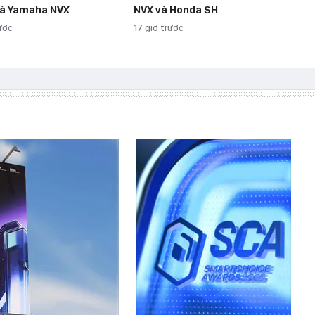
và Yamaha NVX
NVX và Honda SH
rước
17 giờ trước