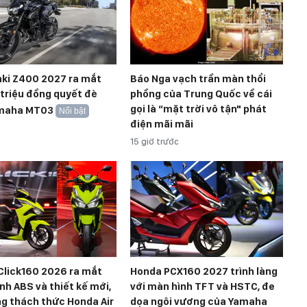
ki Z400 2027 ra mắt
Báo Nga vạch trần màn thổi
 triệu đồng quyết đè
phồng của Trung Quốc về cái
gọi là “mặt trời vô tận" phát
maha MT03
Nổi bật
điện mãi mãi
15 giờ trước
Click160 2026 ra mắt
Honda PCX160 2027 trình làng
nh ABS và thiết kế mới,
với màn hình TFT và HSTC, đe
g thách thức Honda Air
dọa ngôi vương của Yamaha