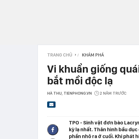
TRANG CHỦ
KHÁM PHÁ
›
Vi khuẩn giống quá
bắt mồi độc lạ
HÀ THU
, TIENPHONG.VN
2 NĂM TRƯỚC
TPO - Sinh vật đơn bào Lacry
kỳ lạ nhất. Thân hình bầu dụ
phần nhô ra ở cuối. Khi phát h