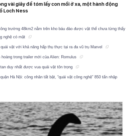
rong vài giây để tóm lấy con mồi ở xa, một hành động
hồ Loch Ness
i công trường 48km2 nằm trên kho báu đào được vật thể chưa từng thấy
ông nghệ có mặt
quái vật với khả năng hấp thụ thực tại ra đa vũ trụ Marvel
h hoàng trong trailer mới của Alien: Romulus
Titan duy nhất được vua quái vật tôn trọng
quận Hà Nội: công nhân tất bật, “quái vật công nghệ” 850 tấn nhập