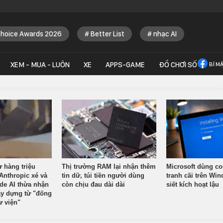
Choice Awards 2026
Better List
nhạc AI
XEM - MUA - LUÔN
XE
APPS-GAME
ĐỒ CHƠI SỐ
BÍ M
ừ hàng triệu
Thị trường RAM lại nhận thêm
Microsoft dùng co
Anthropic xé và
tin dữ, túi tiền người dùng
tranh cãi trên Wi
ude AI thừa nhận
còn chịu đau dài dài
siết kích hoạt lậu
y dựng từ "đống
ư viện"