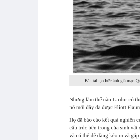
Bản tái tạo bức ảnh giả mạo Q
Nhưng làm thế nào L. olor có t
nó mới đây đã được
Eliott Flau
Họ đã báo cáo kết quả nghiên c
cấu trúc bên trong của sinh vật
và có thể dễ dàng kéo ra và gấp 