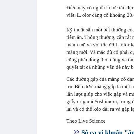
Điều này có nghĩa là lực tác d
viết, L. olor căng cổ khoảng 20
Kỹ thuật săn mồi bất thường củ
tiềm ẩn. Thông thường, cần rất
mạnh mẽ và với tốc độ L. olor ké
màng mới. Và mặc dù cổ phải cự
cũng phải đồng thời cứng và ổn 
quyết tất cả những vấn đề này 
Các đường gấp của màng có dạng
trụ. Bên dưới màng gấp là một 
lần lượt giúp cho việc gấp và mở
giấy origami Yoshimura, trong 
lại và có thể kéo dài ra và gấp 
Theo Live Science
Số ca vi khuẩn "ă