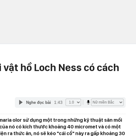
i vật hồ Loch Ness có cách
1:43
Nghe đọc bài
maria olor sử dụng một trong những kỹ thuật săn mồi
c của nó có kích thước khoảng 40 micromet và có một
iện ra thức ăn, nó sẽ kéo "cái cổ" này ra gấp khoảng 30