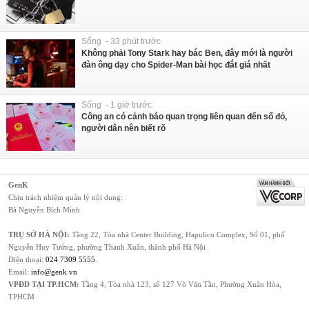
Sống - 33 phút trước
Không phải Tony Stark hay bác Ben, đây mới là người
đàn ông dạy cho Spider-Man bài học đắt giá nhất
Sống - 1 giờ trước
Công an có cảnh báo quan trọng liên quan đến sổ đỏ,
người dân nên biết rõ
GenK
Chịu trách nhiệm quản lý nội dung:
Bà Nguyễn Bích Minh
TRỤ SỞ HÀ NỘI:
Tầng 22, Tòa nhà Center Building, Hapulico Complex, Số 01, phố
Nguyễn Huy Tưởng, phường Thanh Xuân, thành phố Hà Nội
Điện thoại:
024 7309 5555
.
Email:
info@genk.vn
VPĐD TẠI TP.HCM:
Tầng 4, Tòa nhà 123, số 127 Võ Văn Tần, Phường Xuân Hòa,
TPHCM