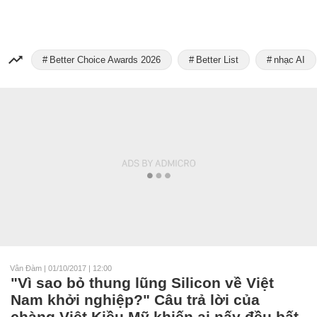
Better Choice Awards 2026
Better List
nhạc AI
Vân Đàm
|
01/10/2017 | 12:00
"Vì sao bỏ thung lũng Silicon về Việt
Nam khởi nghiệp?" Câu trả lời của
chàng Việt Kiều Mỹ khiến ai nấy đều bất