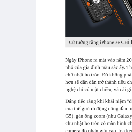
Cứ tưởng rằng iPhone sẽ CHỈ là
Ngày iPhone ra mắt vào năm 2007
nhỏ của gia đình màu sắc ấy. Th
chữ nhật bo tròn. Đó không phải
hơn sẽ dần dần trở thành tiêu ch
nghệ chỉ có một chiều, và cái gì
Đáng tiếc rằng khi khái niệm "đ
của thế giới di động cũng dần b
G5), gắn ống zoom (như Galaxy 
chữ nhật bo tròn có màn hình c
camera độ phân giải cao, loa kép