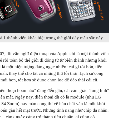
 1 thành viên khác biệt trong thế giới đầy màu sắc này...
, tôi vẫn nghĩ điện thoại của Apple chỉ là một thành viên
ế rồi toàn bộ thế giới di động từ từ biến thành những khối
 là một hiện tượng đáng ngạc nhiên: cái gì tốt hơn, tiện
uẩn, thay thế cho tất cả những thứ lỗi thời. Lịch sử công
 mới hơn, tốt hơn sẽ được chọn lọc để đào thải cái cũ.
iện thoại hoàn hảo" đang đến gần, cái cảm giác "lung linh"
iến mất. Ngày nay, điện thoại dù có là module (như LG
S4 Zoom) hay màn cong thì về bản chất vẫn là một khối
hoán gần hết mặt trước. Những tính năng như chip đa nhân,
... càng ngày càng trở thành tiêu chuẩn, ai cũng có.