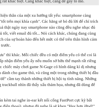
rất khác biệt. Càng khác biệt, càng dễ gây tò mò.
à hiện thân của một xu hướng tất yếu: smartphone càng
ốt trên mọi khía cạnh". Các hãng sẽ bỏ đủ lời để chỉ trích
quả thật ngày nay smartphone nào cũng đều nghe nhạc đủ
đủ tốt, viết email đủ tốt... Nói cách khác, chúng đang cùng
đích của sự hoàn hảo đến hết mức có thể trên thân hình cảm
 trước.
a" thì khác. Mỗi chiếc đều có một điểm yếu có thể coi là
hấp nhận điểm yếu ấy nếu muốn sở hữu thế mạnh rất riêng
m: chiếc máy chơi game N-Gage có hình dáng kì dị nhưng
ên dành cho game thủ, và cũng một trong những thiết bị đầu
dế" cầm tay thành những thiết bị hội tụ tính năng. Những
 trackball nhìn đã thấy xấu thảm họa, nhưng đã dùng để
kèm tai nghe in-ear kết nối cổng FastPort cực kỳ bất
e điện thoại), nhưng đã nghe là sẽ khen "Hay hơn iPod!".