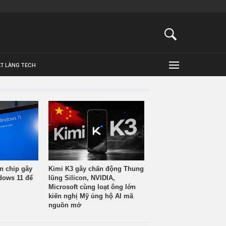
ẬT LÀNG TECH
n chip gây
Kimi K3 gây chấn động Thung
ndows 11 để
lũng Silicon, NVIDIA,
Microsoft cùng loạt ông lớn
kiến nghị Mỹ ủng hộ AI mã
nguồn mở