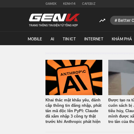
GAMEK
KENH14
CAFEBIZ
Better 
MOBILE
AI
TIN ICT
INTERNET
KHÁM PHÁ
Khai thác mật khẩu yếu, đánh
Được tạo ra t
cắp thông tin đăng nhập, phát
cuốn sách bị 
tán mã độc lên PyPI: Claude
tiêu hủy, Cla
đã xâm nhập 3 công ty thật
mình được xâ
trước khi Anthropic phát hiện
tro tàn của th