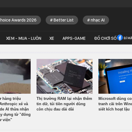
Choice Awards 2026
Better List
nhạc AI
XEM - MUA - LUÔN
XE
APPS-GAME
ĐỒ CHƠI SỐ
BÍ M
ừ hàng triệu
Thị trường RAM lại nhận thêm
Microsoft dùng co
Anthropic xé và
tin dữ, túi tiền người dùng
tranh cãi trên Wi
ude AI thừa nhận
còn chịu đau dài dài
siết kích hoạt lậu
y dựng từ "đống
ư viện"