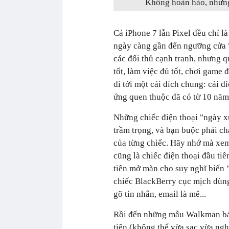
Không hoàn hảo, nhưng 
Cả iPhone 7 lẫn Pixel đều chỉ l
ngày càng gần đến ngưỡng cửa "t
các đối thủ cạnh tranh, nhưng 
tốt, làm việc đủ tốt, chơi game 
đi tới một cái đích chung: cái 
ứng quen thuộc đã có từ 10 năm
Những chiếc điện thoại "ngày xư
trầm trọng, và bạn buộc phải c
của từng chiếc. Hãy nhớ mà xe
cũng là chiếc điện thoại đầu ti
tiên mở màn cho suy nghĩ biến "
chiếc BlackBerry cục mịch dùng
gõ tin nhắn, email là mê...
Rồi đến những mẫu Walkman bán 
tiện (không thể vừa sạc vừa ngh