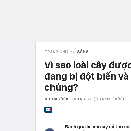
TRANG CHỦ
SỐNG
›
Vì sao loài cây đượ
đang bị đột biến v
chủng?
ĐỨC KHƯƠNG
, PHỤ NỮ SỐ
3 NĂM TRƯỚC
Bạch quả là loài cây cổ thụ c