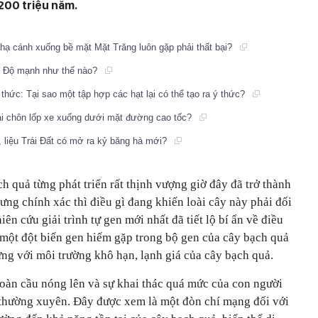
200 triệu năm.
hạ cánh xuống bề mặt Mặt Trăng luôn gặp phải thất bại?
n Độ mạnh như thế nào?
 thức: Tại sao một tập hợp các hạt lại có thể tạo ra ý thức?
phải chôn lốp xe xuống dưới mặt đường cao tốc?
g, liệu Trái Đất có mở ra kỷ băng hà mới?
h quả từng phát triển rất thịnh vượng giờ đây đã trở thành
ưng chính xác thì điều gì đang khiến loài cây này phải đối
ên cứu giải trình tự gen mới nhất đã tiết lộ bí ẩn về điều
 một đột biến gen hiếm gặp trong bộ gen của cây bạch quả
ng với môi trường khô hạn, lạnh giá của cây bạch quả.
toàn cầu nóng lên và sự khai thác quá mức của con người
 thường xuyên. Đây được xem là một đòn chí mạng đối với