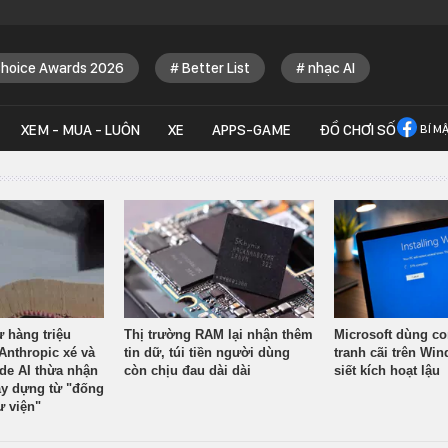
Choice Awards 2026
Better List
nhạc AI
XEM - MUA - LUÔN
XE
APPS-GAME
ĐỒ CHƠI SỐ
BÍ M
ừ hàng triệu
Thị trường RAM lại nhận thêm
Microsoft dùng co
Anthropic xé và
tin dữ, túi tiền người dùng
tranh cãi trên Wi
ude AI thừa nhận
còn chịu đau dài dài
siết kích hoạt lậu
y dựng từ "đống
ư viện"