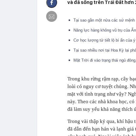
và đã sống trên Trái Đất hơn 
Tại sao gần một nửa các sứ mệnh 
Năng lực hàng không vũ trụ của Ấ
Cơ học lượng tử tiết lộ bí ẩn của ý
Tại sao nhiều nơi tại Hoa Kỳ lại 
Mặt Trời đi vào trạng thái ngủ đôn
Trong khu rừng rậm rạp, cây bạc
loài có nguy cơ tuyệt chủng. Nh
mặt với tình trạng như vậy? Nghi
này. Theo các nhà khoa học, có
đã làm suy yếu khả năng thích ứ
Trong vài thập kỷ qua, khí hậu 
đã dẫn đến hạn hán và lạnh giá