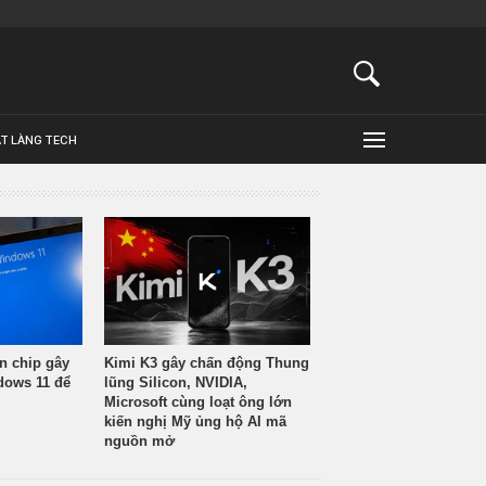
ẬT LÀNG TECH
n chip gây
Kimi K3 gây chấn động Thung
ndows 11 để
lũng Silicon, NVIDIA,
Microsoft cùng loạt ông lớn
kiến nghị Mỹ ủng hộ AI mã
nguồn mở