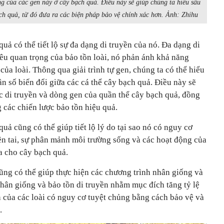
g của các gen này ở cây bạch quả. Điều này sẽ giúp chúng ta hiểu sâu
ch quả, từ đó đưa ra các biện pháp bảo vệ chính xác hơn. Ảnh: Zhihu
quả có thể tiết lộ sự đa dạng di truyền của nó. Đa dạng di
iêu quan trọng của bảo tồn loài, nó phản ánh khả năng
của loài. Thông qua giải trình tự gen, chúng ta có thể hiểu
ần số biến đổi giữa các cá thể cây bạch quả. Điều này sẽ
c di truyền và dòng gen của quần thể cây bạch quả, đồng
g các chiến lược bảo tồn hiệu quả.
quả cũng có thể giúp tiết lộ lý do tại sao nó có nguy cơ
ên tai, sự phân mảnh môi trường sống và các hoạt động của
a cho cây bạch quả.
ũng có thể giúp thực hiện các chương trình nhân giống và
hân giống và bảo tồn di truyền nhằm mục đích tăng tỷ lệ
n của các loài có nguy cơ tuyệt chủng bằng cách bảo vệ và
.