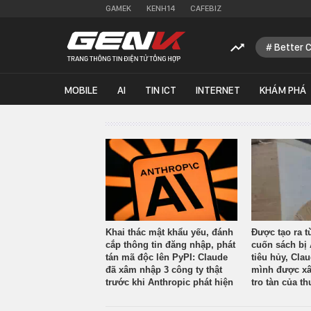
GAMEK
KENH14
CAFEBIZ
Better 
MOBILE
AI
TIN ICT
INTERNET
KHÁM PHÁ
Khai thác mật khẩu yếu, đánh
Được tạo ra t
cắp thông tin đăng nhập, phát
cuốn sách bị 
tán mã độc lên PyPI: Claude
tiêu hủy, Cla
đã xâm nhập 3 công ty thật
mình được xâ
trước khi Anthropic phát hiện
tro tàn của th