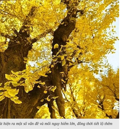
t hiện ra một số vấn đề và mối nguy hiểm lớn, đồng thời tiết lộ thêm