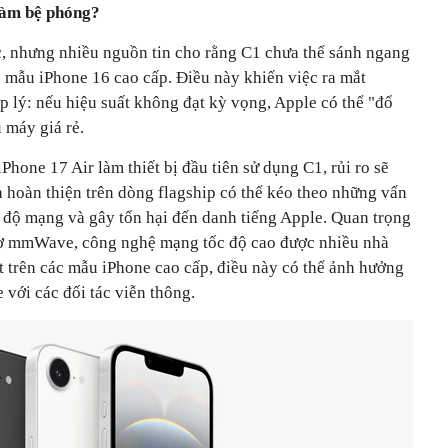
làm bệ phóng?
, nhưng nhiều nguồn tin cho rằng C1 chưa thể sánh ngang
ẫu iPhone 16 cao cấp. Điều này khiến việc ra mắt
p lý: nếu hiệu suất không đạt kỳ vọng, Apple có thể "đổ
 máy giá rẻ.
hone 17 Air làm thiết bị đầu tiên sử dụng C1, rủi ro sẽ
hoàn thiện trên dòng flagship có thể kéo theo những vấn
c độ mạng và gây tổn hại đến danh tiếng Apple. Quan trọng
ợ mmWave, công nghệ mạng tốc độ cao được nhiều nhà
trên các mẫu iPhone cao cấp, điều này có thể ảnh hưởng
 với các đối tác viễn thông.