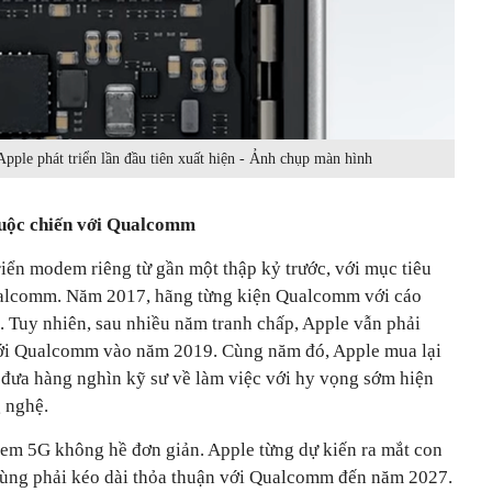
ple phát triển lần đầu tiên xuất hiện - Ảnh chụp màn hình
cuộc chiến với Qualcomm
iển modem riêng từ gần một thập kỷ trước, với mục tiêu
ualcomm. Năm 2017, hãng từng kiện Qualcomm với cáo
. Tuy nhiên, sau nhiều năm tranh chấp, Apple vẫn phải
với Qualcomm vào năm 2019. Cùng năm đó, Apple mua lại
đưa hàng nghìn kỹ sư về làm việc với hy vọng sớm hiện
 nghệ.
dem 5G không hề đơn giản. Apple từng dự kiến ra mắt con
cùng phải kéo dài thỏa thuận với Qualcomm đến năm 2027.