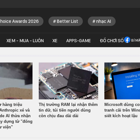
Choice Awards 2026
Better List
nhạc AI
XEM - MUA - LUÔN
XE
APPS-GAME
ĐỒ CHƠI SỐ
BÍ M
ừ hàng triệu
Thị trường RAM lại nhận thêm
Microsoft dùng co
Anthropic xé và
tin dữ, túi tiền người dùng
tranh cãi trên Wi
ude AI thừa nhận
còn chịu đau dài dài
siết kích hoạt lậu
y dựng từ "đống
ư viện"