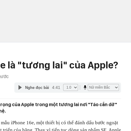
6e là "tương lai" của Apple?
RƯỚC
4:41
Nghe đọc bài
trọng của Apple trong một tương lai nơi "Táo cắn dở"
hệ.
 mẫu iPhone 16e, một thiết bị có thể đánh dấu bước ngoặt
t triển của hãng. Thay vì tiếp tục dòng sản phẩm SE, Apple