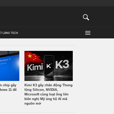
ẬT LÀNG TECH
n chip gây
Kimi K3 gây chấn động Thung
ndows 11 để
lũng Silicon, NVIDIA,
Microsoft cùng loạt ông lớn
kiến nghị Mỹ ủng hộ AI mã
nguồn mở