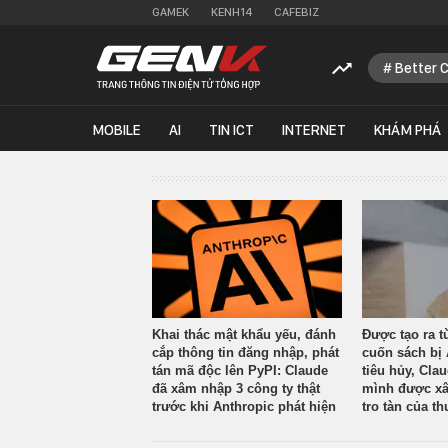
GAMEK
KENH14
CAFEBIZ
Better 
MOBILE
AI
TIN ICT
INTERNET
KHÁM PHÁ
Khai thác mật khẩu yếu, đánh
Được tạo ra t
cắp thông tin đăng nhập, phát
cuốn sách bị 
tán mã độc lên PyPI: Claude
tiêu hủy, Cla
đã xâm nhập 3 công ty thật
mình được xâ
trước khi Anthropic phát hiện
tro tàn của th