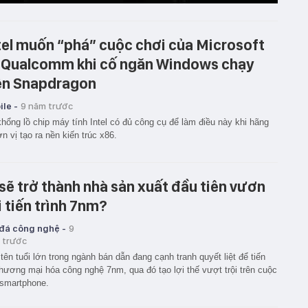
tel muốn “phá” cuộc chơi của Microsoft
 Qualcomm khi cố ngăn Windows chạy
ên Snapdragon
le -
9 năm trước
hổng lồ chip máy tính Intel có đủ công cụ để làm điều này khi hãng
ơn vị tạo ra nền kiến trúc x86.
 sẽ trở thành nhà sản xuất đầu tiên vươn
i tiến trình 7nm?
 đá công nghệ -
9
 trước
tên tuổi lớn trong ngành bán dẫn đang cạnh tranh quyết liệt để tiến
thương mại hóa công nghệ 7nm, qua đó tạo lợi thế vượt trội trên cuộc
smartphone.