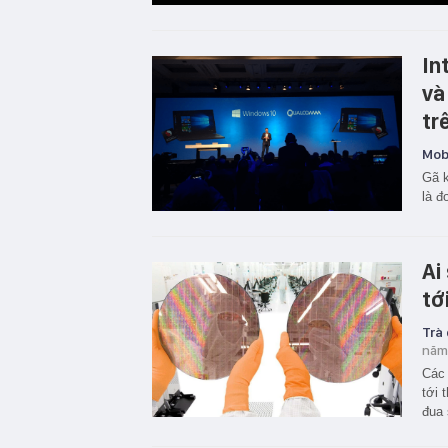
In
và
tr
Mobi
Gã k
là đ
Ai
tớ
Trà
năm
Các 
tới 
đua 