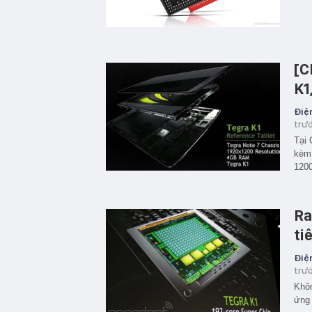
[C
K1
Điện
trư
Tại 
kèm 
1200
Ra
ti
Điện
trư
Khôn
ứng 