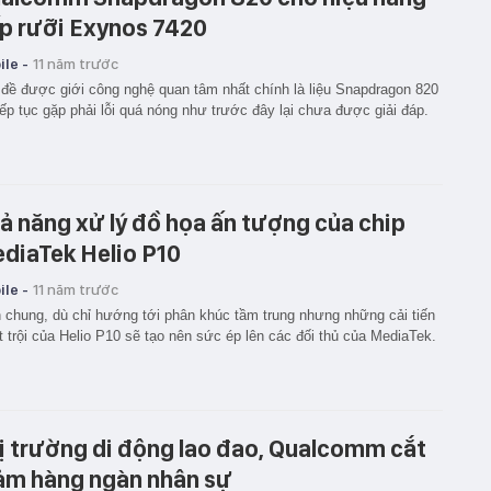
p rưỡi Exynos 7420
le -
11 năm trước
đề được giới công nghệ quan tâm nhất chính là liệu Snapdragon 820
iếp tục gặp phải lỗi quá nóng như trước đây lại chưa được giải đáp.
ả năng xử lý đồ họa ấn tượng của chip
diaTek Helio P10
le -
11 năm trước
 chung, dù chỉ hướng tới phân khúc tầm trung nhưng những cải tiến
 trội của Helio P10 sẽ tạo nên sức ép lên các đối thủ của MediaTek.
ị trường di động lao đao, Qualcomm cắt
ảm hàng ngàn nhân sự