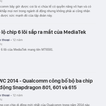
ớc
comm bây giờ được coi là vị chúa tể có quyền năng vô hạn và có
khắp mọi nơi trong ngành di động nhưng không phải ai cũng nhận
 được sức mạnh đó của tập đoàn này.
 lộ chip 6 lõi sắp ra mắt của MediaTek
 thoại -
12 năm
ớc
 6 lõi của MediaTek mang tên MT6591.
C 2014 - Qualcomm công bố bộ ba chip
 động Snapdragon 801, 601 và 615
 thoại -
12 năm
ớc
g con chip di động mới nhất của Qualcomm trong năm 2014 này.