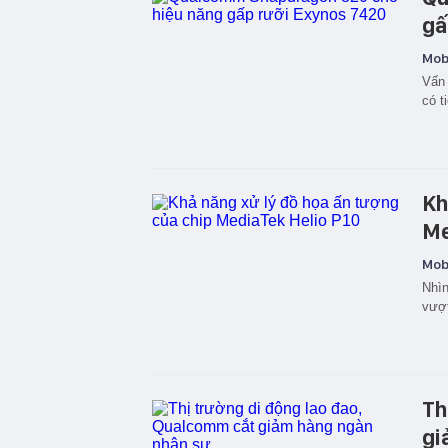
gấ
Mobi
Vấn 
có t
Kh
Me
Mobi
Nhìn
vượt
Th
gi