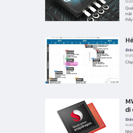
trư
Qual
mặt 
thấy
Hé
Điện
trư
Chip
MW
di
Điện
trư
Nhữn