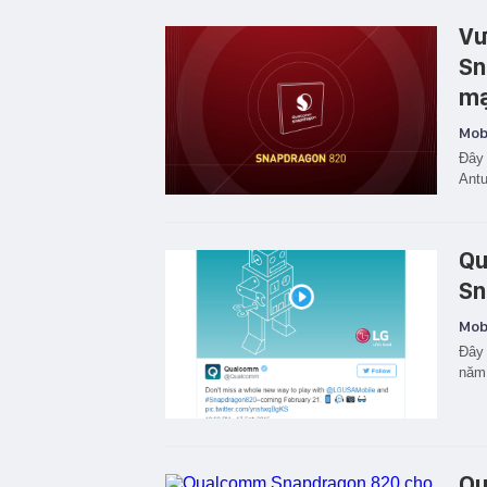
Vư
Sn
mạ
Mobi
Đây 
Antu
Qu
Sn
Mobi
Đây 
năm
Qu