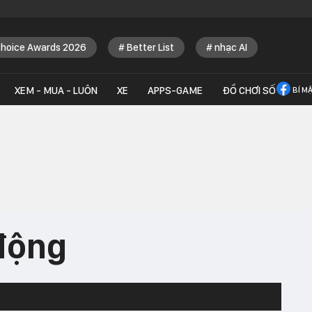
Choice Awards 2026
Better List
nhạc AI
XEM - MUA - LUÔN
XE
APPS-GAME
ĐỒ CHƠI SỐ
BÍ M
 động