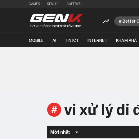
GAMEK
KENH14
CAFEBIZ
Better 
MOBILE
AI
TIN ICT
INTERNET
KHÁM PHÁ
vi xử lý di
#
Mới nhất