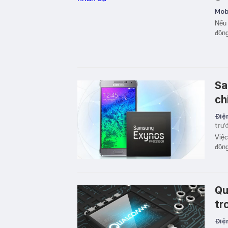
Mobi
Nếu 
động
Sa
ch
Điện
trư
Việc
động
Qu
tr
Điện