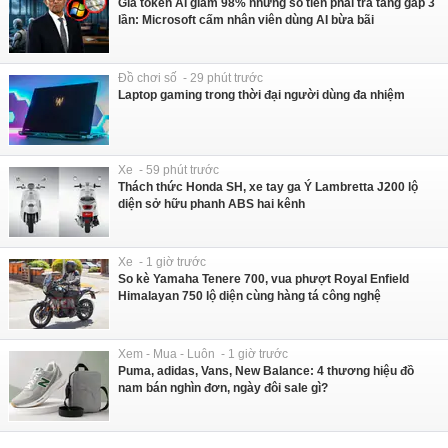
Giá token AI giảm 98% nhưng số tiền phải trả tăng gấp 3
lần: Microsoft cấm nhân viên dùng AI bừa bãi
Đồ chơi số - 29 phút trước
Laptop gaming trong thời đại người dùng đa nhiệm
Xe - 59 phút trước
Thách thức Honda SH, xe tay ga Ý Lambretta J200 lộ
diện sở hữu phanh ABS hai kênh
Xe - 1 giờ trước
So kè Yamaha Tenere 700, vua phượt Royal Enfield
Himalayan 750 lộ diện cùng hàng tá công nghệ
Xem - Mua - Luôn - 1 giờ trước
Puma, adidas, Vans, New Balance: 4 thương hiệu đồ
nam bán nghìn đơn, ngày đôi sale gì?