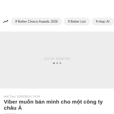
Better Choice Awards 2026
Better List
nhạc AI
Huê Tửu
|
12/02/2014 | 14:54
Viber muốn bán mình cho một công ty
châu Á