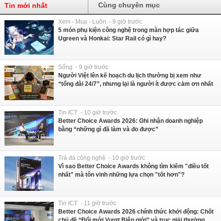
Cùng chuyên mục
Tin mới nhất
Xem - Mua - Luôn - 9 giờ trước
5 món phụ kiện công nghệ trong màn hợp tác giữa
Ugreen và Honkai: Star Rail có gì hay?
Sống - 9 giờ trước
Người Việt lên kế hoạch du lịch thường bị xem như
“tổng đài 24/7”, nhưng lại là người ít được cảm ơn nhất
Tin ICT - 10 giờ trước
Better Choice Awards 2026: Ghi nhận doanh nghiệp
bằng “những gì đã làm và đo được”
Trà đá công nghệ - 10 giờ trước
Vì sao Better Choice Awards không tìm kiếm "điều tốt
nhất" mà tôn vinh những lựa chọn "tốt hơn"?
Tin ICT - 11 giờ trước
Better Choice Awards 2026 chính thức khởi động: Chốt
chủ đề “Đổi mới Vượt Biên giới” và trục giải thưởng