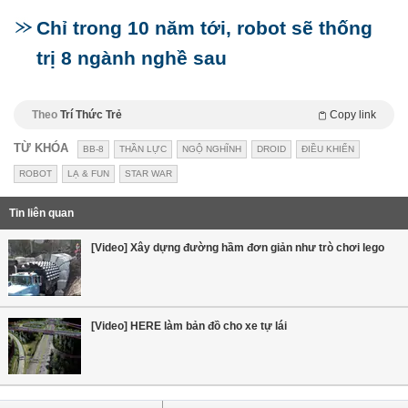
Chỉ trong 10 năm tới, robot sẽ thống
trị 8 ngành nghề sau
Theo
Trí Thức Trẻ
Copy link
TỪ KHÓA
BB-8
THẦN LỰC
NGỘ NGHĨNH
DROID
ĐIỀU KHIỂN
ROBOT
LẠ & FUN
STAR WAR
Tin liên quan
[Video] Xây dựng đường hầm đơn giản như trò chơi lego
[Video] HERE làm bản đồ cho xe tự lái