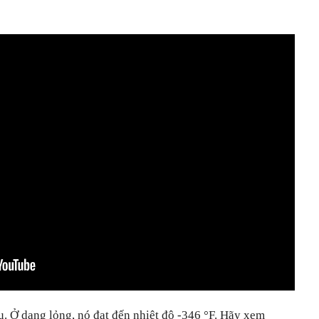
u. Ở dạng lỏng, nó đạt đến nhiệt độ -346 °F. Hãy xem