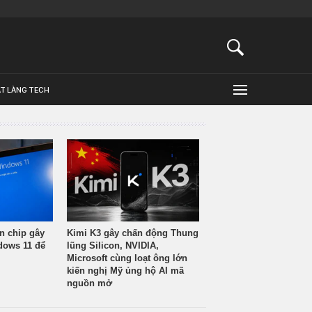
ẬT LÀNG TECH
n chip gây
Kimi K3 gây chấn động Thung
ndows 11 để
lũng Silicon, NVIDIA,
Microsoft cùng loạt ông lớn
kiến nghị Mỹ ủng hộ AI mã
nguồn mở