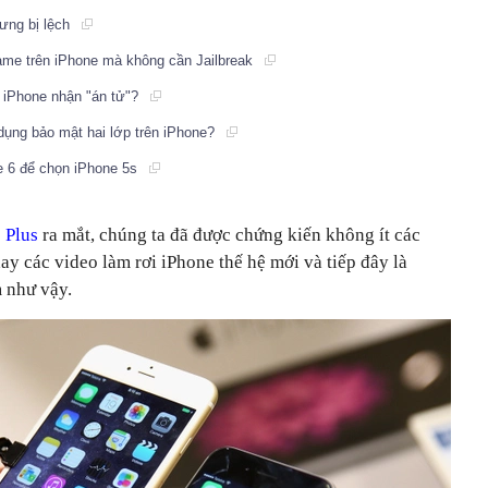
ưng bị lệch
me trên iPhone mà không cần Jailbreak
ên iPhone nhận "án tử"?
dụng bảo mật hai lớp trên iPhone?
e 6 để chọn iPhone 5s
 Plus
ra mắt, chúng ta đã được chứng kiến không ít các
y các video làm rơi iPhone thế hệ mới và tiếp đây là
 như vậy.