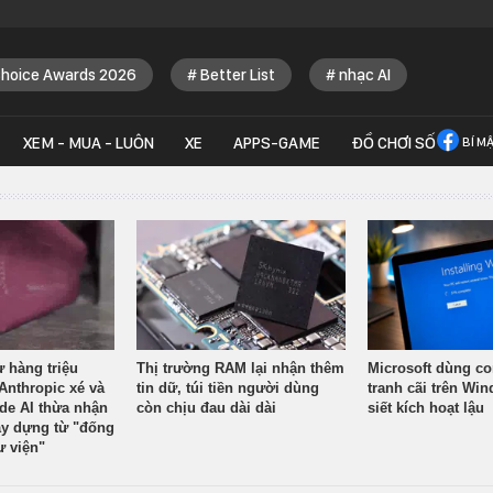
Choice Awards 2026
Better List
nhạc AI
XEM - MUA - LUÔN
XE
APPS-GAME
ĐỒ CHƠI SỐ
BÍ M
ừ hàng triệu
Thị trường RAM lại nhận thêm
Microsoft dùng co
Anthropic xé và
tin dữ, túi tiền người dùng
tranh cãi trên Wi
ude AI thừa nhận
còn chịu đau dài dài
siết kích hoạt lậu
y dựng từ "đống
ư viện"