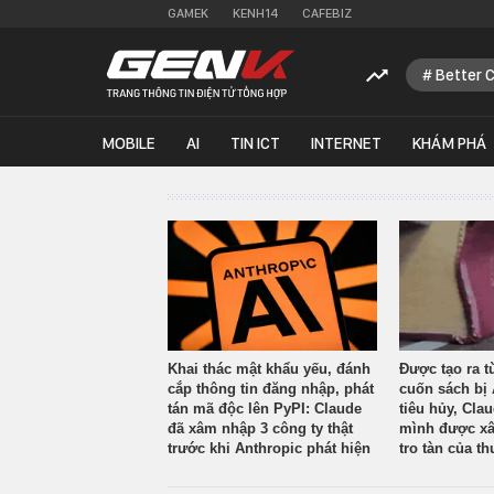
GAMEK
KENH14
CAFEBIZ
Better 
MOBILE
AI
TIN ICT
INTERNET
KHÁM PHÁ
Khai thác mật khẩu yếu, đánh
Được tạo ra t
cắp thông tin đăng nhập, phát
cuốn sách bị 
tán mã độc lên PyPI: Claude
tiêu hủy, Cla
đã xâm nhập 3 công ty thật
mình được xâ
trước khi Anthropic phát hiện
tro tàn của th