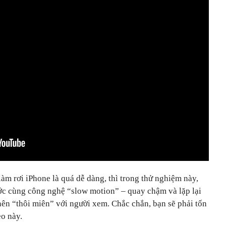
àm rơi iPhone là quá dễ dàng, thì trong thử nghiệm này,
ớc cùng công nghệ “slow motion” – quay chậm và lặp lại
ở nên “thôi miên” với người xem. Chắc chắn, bạn sẽ phải tốn
eo này.