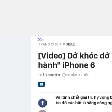
TRANG CHỦ
MOBILE
›
[Video] Dở khóc dở 
hành" iPhone 6
THẢO NGUYỄN
12 NĂM TRƯỚC
Với tính chất giải trí, hy vọn
tín đồ của bất kì hãng công n