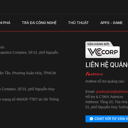
M PHÁ
TRÀ ĐÁ CÔNG NGHỆ
THỦ THUẬT
APPS - GAME
inh
Hapulico Complex, Số 01, phố Nguyễn
LIÊN HỆ QUẢN
 Văn Tần, Phường Xuân Hòa, TPHCM
Hotline hỗ trợ quảng cáo:
ico Complex, Số 01, phố Nguyễn Huy
Email:
giaitrixahoi@admicr
Hỗ trợ & CSKH: Admicro
 trên mạng số 460/GP-TTĐT do Sở Thông
Address: Tầng 20, Tòa nhà
01, phố Nguyễn Huy Tưởng
CHAT VỚI TƯ VẤN V