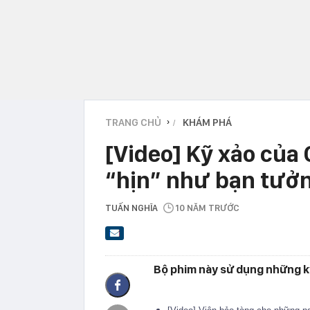
TRANG CHỦ
KHÁM PHÁ
›
[Video] Kỹ xảo của
“hịn” như bạn tưở
TUẤN NGHĨA
10 NĂM TRƯỚC
Bộ phim này sử dụng những kỹ