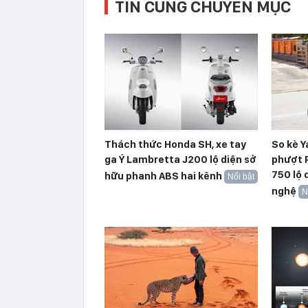
TIN CÙNG CHUYÊN MỤC
Thách thức Honda SH, xe tay
So kè 
ga Ý Lambretta J200 lộ diện sở
phượt 
750 lộ 
hữu phanh ABS hai kênh
Nổi bật
nghệ
N