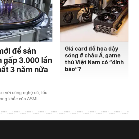
Giá card đồ họa dậy
mới để sản
sóng ở châu Á, game
h gấp 3.000 lần
thủ Việt Nam có “dính
hất 3 năm nữa
bão”?
so với công nghệ cũ, tốc
uang khắc của ASML.