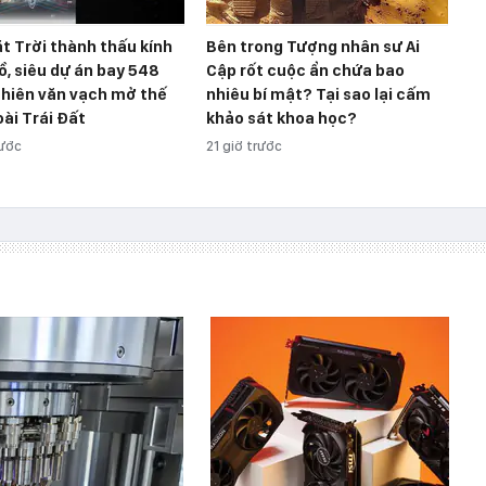
t Trời thành thấu kính
Bên trong Tượng nhân sư Ai
ồ, siêu dự án bay 548
Cập rốt cuộc ẩn chứa bao
thiên văn vạch mở thế
nhiêu bí mật? Tại sao lại cấm
oài Trái Đất
khảo sát khoa học?
rước
21 giờ trước