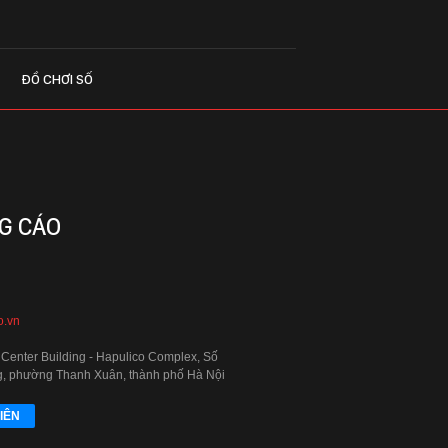
ĐỒ CHƠI SỐ
G CÁO
o.vn
 Center Building - Hapulico Complex, Số
, phường Thanh Xuân, thành phố Hà Nội
IÊN