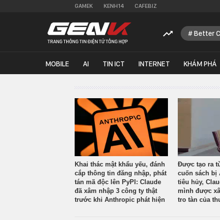
GAMEK
KENH14
CAFEBIZ
Better 
MOBILE
AI
TIN ICT
INTERNET
KHÁM PHÁ
Khai thác mật khẩu yếu, đánh
Được tạo ra t
cắp thông tin đăng nhập, phát
cuốn sách bị 
tán mã độc lên PyPI: Claude
tiêu hủy, Cla
đã xâm nhập 3 công ty thật
mình được xâ
trước khi Anthropic phát hiện
tro tàn của th