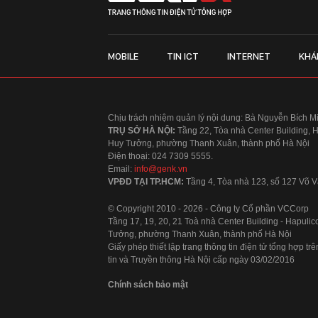
MOBILE
TIN ICT
INTERNET
KHÁ
Chịu trách nhiệm quản lý nội dung: Bà Nguyễn Bích M
TRỤ SỞ HÀ NỘI:
Tầng 22, Tòa nhà Center Building, 
Huy Tưởng, phường Thanh Xuân, thành phố Hà Nội
Điện thoại: 024 7309 5555.
Email:
info@genk.vn
VPĐD TẠI TP.HCM:
Tầng 4, Tòa nhà 123, số 127 Võ
© Copyright 2010 - 2026 - Công ty Cổ phần VCCorp
Tầng 17, 19, 20, 21 Toà nhà Center Building - Hapul
Tưởng, phường Thanh Xuân, thành phố Hà Nội
Giấy phép thiết lập trang thông tin điện tử tổng hợp
tin và Truyền thông Hà Nội cấp ngày 03/02/2016
Chính sách bảo mật