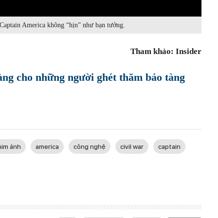
Captain America không “hịn” như bạn tưởng.
Tham khảo: Insider
tàng cho những người ghét thăm bảo tàng
him ảnh
america
công nghệ
civil war
captain