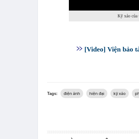
0:00
Kỹ xảo của 
[Video] Viện bảo 
điện ảnh
hiện đại
kỹ xảo
p
Tags: