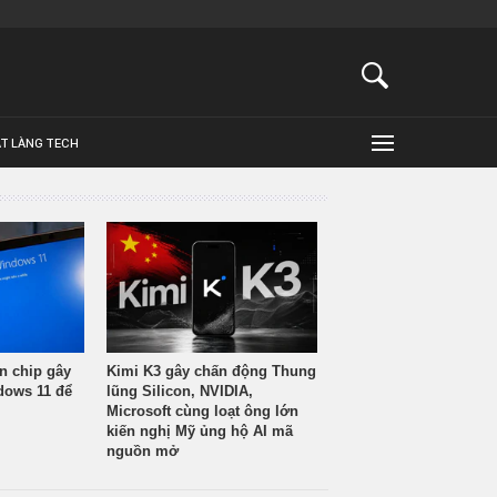
ẬT LÀNG TECH
n chip gây
Kimi K3 gây chấn động Thung
ndows 11 để
lũng Silicon, NVIDIA,
Microsoft cùng loạt ông lớn
kiến nghị Mỹ ủng hộ AI mã
nguồn mở