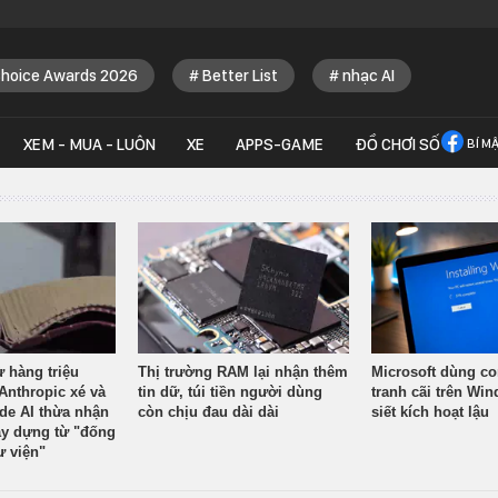
Choice Awards 2026
Better List
nhạc AI
XEM - MUA - LUÔN
XE
APPS-GAME
ĐỒ CHƠI SỐ
BÍ M
ừ hàng triệu
Thị trường RAM lại nhận thêm
Microsoft dùng co
Anthropic xé và
tin dữ, túi tiền người dùng
tranh cãi trên Wi
ude AI thừa nhận
còn chịu đau dài dài
siết kích hoạt lậu
y dựng từ "đống
ư viện"