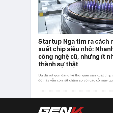
Startup Nga tìm ra cách 
xuất chip siêu nhỏ: Nhan
công nghệ cũ, nhưng ít n
thành sự thật
Dù đã rút gọn đáng kể thời gian sản xuất chip 
độ này vẫn còn rất chậm so với các cỗ máy q