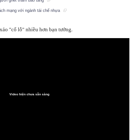
người ghét thăm bảo tàng
cách mạng với ngành tái chế nhựa
ảo "cổ lỗ" nhiều hơn bạn tưởng.
Video hiện chưa sẵn sàng