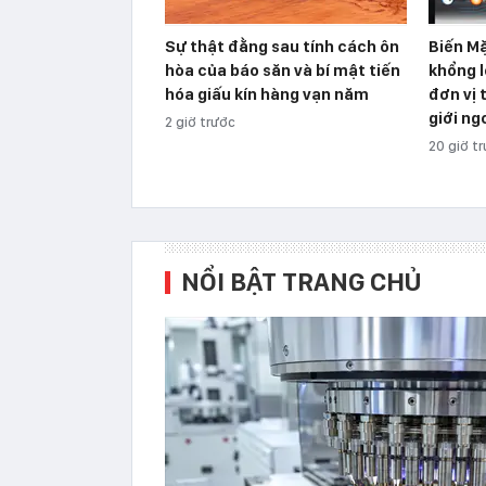
Sự thật đằng sau tính cách ôn
Biến Mặ
hòa của báo săn và bí mật tiến
khổng l
hóa giấu kín hàng vạn năm
đơn vị 
giới ng
2 giờ trước
20 giờ t
NỔI BẬT TRANG CHỦ