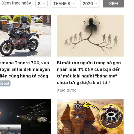
Xem theo ngày
8
THÁNG 8
2026
XEM
Yamaha Tenere 700, vua
Bí mật rợn người trong bộ gen
Royal Enfield Himalayan
nhân loại: 1% DNA của bạn đến
diện cùng hàng tá công
từ một loài người "bóng ma"
chưa từng được biết tới!
ổi bật
3 giờ trước