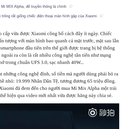
 Mi MIX Alpha, để truyền thông là chính
ại trông rất giống chiếc điện thoại màn hình gập của Xiaomi
 cấp vừa được Xiaomi công bố cách đây ít ngày. Chiếc
ấn tượng với màn hình bao quanh cả mặt trước, mặt sau lẫn
smartphone đầu tiên trên thế giới được trang bị hệ thống
ngoài ra còn là rất nhiều công nghệ tân tiến như mạng
hớ trong chuẩn UFS 3.0, sạc nhanh 40W...
ạt những công nghệ đỉnh, số tiền mà người dùng phải bỏ ra
hề nhỏ: 19.999 Nhân Dân Tệ, tương đương 65 triệu đồng.
 Xiaomi đã đem đến cho người mua Mi Mix Alpha một trải
thể hiện qua video mới nhất vừa được hãng này chia sẻ.