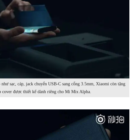
 như sạc, cáp, jack chuyển USB-C sang cổng 3.5mm, Xiaomi còn tặng
p cover được thiết kế dành riêng cho Mi Mix Alpha.