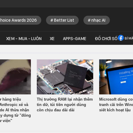
Choice Awards 2026
Better List
nhạc AI
XEM - MUA - LUÔN
XE
APPS-GAME
ĐỒ CHƠI SỐ
BÍ M
ừ hàng triệu
Thị trường RAM lại nhận thêm
Microsoft dùng co
Anthropic xé và
tin dữ, túi tiền người dùng
tranh cãi trên Wi
ude AI thừa nhận
còn chịu đau dài dài
siết kích hoạt lậu
y dựng từ "đống
ư viện"