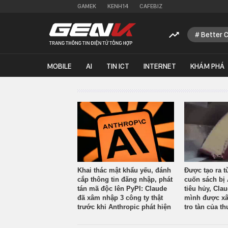
GAMEK
KENH14
CAFEBIZ
Better 
MOBILE
AI
TIN ICT
INTERNET
KHÁM PHÁ
Khai thác mật khẩu yếu, đánh
Được tạo ra t
cắp thông tin đăng nhập, phát
cuốn sách bị 
tán mã độc lên PyPI: Claude
tiêu hủy, Cla
đã xâm nhập 3 công ty thật
mình được xâ
trước khi Anthropic phát hiện
tro tàn của th