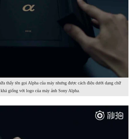
nữa thấy tên gọi Alpha của máy nhưng được cách điệu dưới dạng chữ
g khá giống với logo của máy ảnh Sony Alpha.