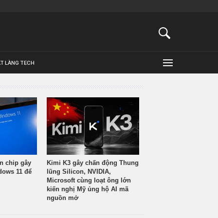
ẬT LÀNG TECH
n chip gây
Kimi K3 gây chấn động Thung
ndows 11 để
lũng Silicon, NVIDIA,
Microsoft cùng loạt ông lớn
kiến nghị Mỹ ủng hộ AI mã
nguồn mở