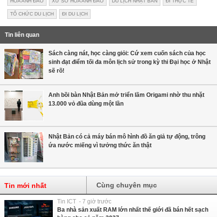
HOA ANH ĐÀO
XỨ SỞ HOA ANH ĐÀO
DU LỊCH NHẬT BẢN
ĐI THỰC TẾ
TỔ CHỨC DU LỊCH
ĐI DU LỊCH
Tin liên quan
Sách càng nát, học càng giỏi: Cứ xem cuốn sách của học
sinh đạt điểm tối đa môn lịch sử trong kỳ thi Đại học ở Nhật
sẽ rõ!
Anh bồi bàn Nhật Bản mở triển lãm Origami nhờ thu nhặt
13.000 vỏ đũa dùng một lần
Nhật Bản có cả máy bán mô hình đồ ăn giả tự động, trông
ứa nước miếng vì tưởng thức ăn thật
Cùng chuyên mục
Tin mới nhất
Tin ICT - 7 giờ trước
Ba nhà sản xuất RAM lớn nhất thế giới đã bán hết sạch