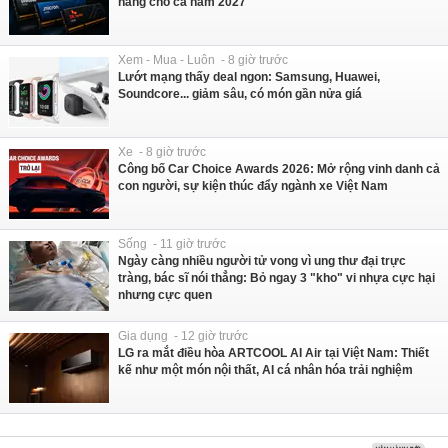
hàng cho cả năm 2027
Xem - Mua - Luôn - 8 giờ trước
Lướt mạng thấy deal ngon: Samsung, Huawei,
Soundcore... giảm sâu, có món gần nửa giá
Xe - 8 giờ trước
Công bố Car Choice Awards 2026: Mở rộng vinh danh cả
con người, sự kiện thúc đẩy ngành xe Việt Nam
Sống - 11 giờ trước
Ngày càng nhiều người tử vong vì ung thư đại trực
tràng, bác sĩ nói thẳng: Bỏ ngay 3 "kho" vi nhựa cực hại
nhưng cực quen
Gia dụng - 12 giờ trước
LG ra mắt điều hòa ARTCOOL AI Air tại Việt Nam: Thiết
kế như một món nội thất, AI cá nhân hóa trải nghiệm