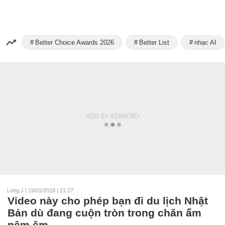
Better Choice Awards 2026
Better List
nhạc AI
Long.J
|
19/01/2018 | 21:27
Video này cho phép bạn đi du lịch Nhật
Bản dù đang cuộn tròn trong chăn ấm
nệm êm