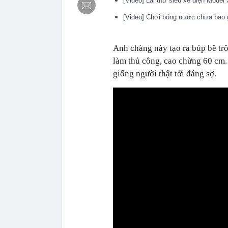
[Video] Lái thử siêu xe điện Model
[Video] Chơi bóng nước chưa bao g
Anh chàng này tạo ra búp bê tr
làm thủ công, cao chừng 60 cm.
giống người thật tới đáng sợ.