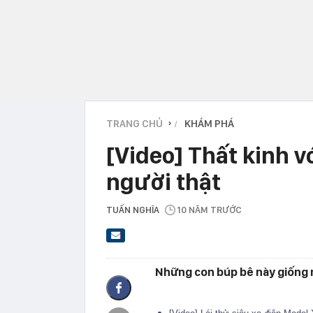
TRANG CHỦ
KHÁM PHÁ
›
[Video] Thất kinh v
người thật
TUẤN NGHĨA
10 NĂM TRƯỚC
Những con búp bê này giống n