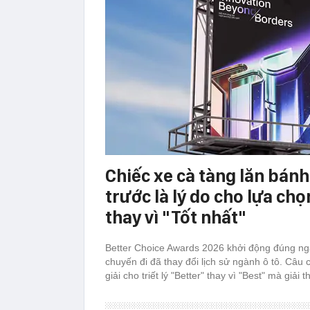
Chiếc xe cà tàng lăn bán
trước là lý do cho lựa chọ
thay vì "Tốt nhất"
Better Choice Awards 2026 khởi động đúng ngà
chuyến đi đã thay đổi lịch sử ngành ô tô. Câu 
giải cho triết lý "Better" thay vì "Best" mà giải