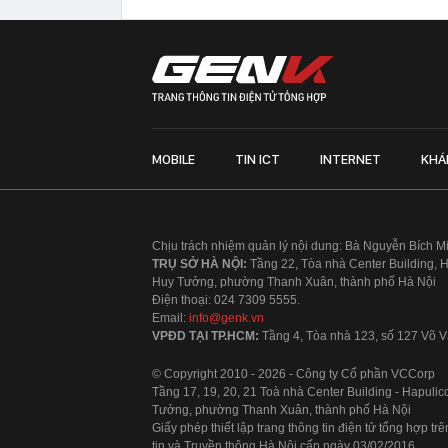
MOBILE
TIN ICT
INTERNET
KHÁ
Chịu trách nhiệm quản lý nội dung: Bà Nguyễn Bích M
TRỤ SỞ HÀ NỘI:
Tầng 22, Tòa nhà Center Building, 
Huy Tưởng, phường Thanh Xuân, thành phố Hà Nội
Điện thoại: 024 7309 5555.
Email:
info@genk.vn
VPĐD TẠI TP.HCM:
Tầng 4, Tòa nhà 123, số 127 Võ
© Copyright 2010 - 2026 - Công ty Cổ phần VCCorp
Tầng 17, 19, 20, 21 Toà nhà Center Building - Hapul
Tưởng, phường Thanh Xuân, thành phố Hà Nội
Giấy phép thiết lập trang thông tin điện tử tổng hợp
tin và Truyền thông Hà Nội cấp ngày 03/02/2016