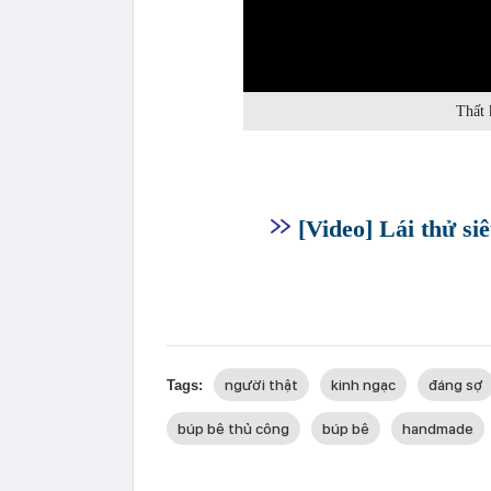
0:00
Thất 
[Video] Lái thử si
người thật
kinh ngạc
đáng sợ
Tags:
búp bê thủ công
búp bê
handmade