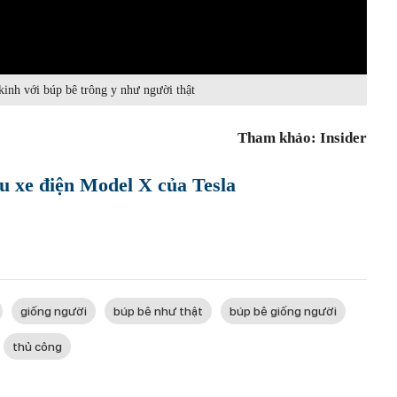
kinh với búp bê trông y như người thật
Tham khảo: Insider
êu xe điện Model X của Tesla
giống người
búp bê như thật
búp bê giống người
thủ công