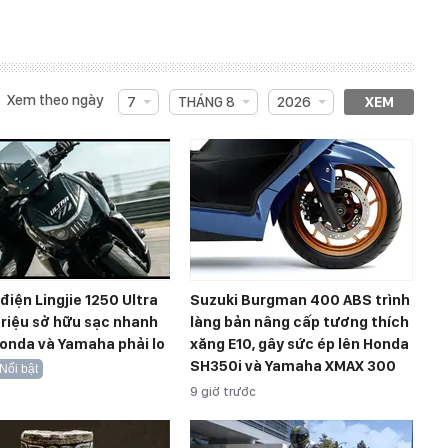
Xem theo ngày
7
THÁNG 8
2026
XEM
điện Lingjie 1250 Ultra
Suzuki Burgman 400 ABS trình
triệu sở hữu sạc nhanh
làng bản nâng cấp tương thích
onda và Yamaha phải lo
xăng E10, gây sức ép lên Honda
SH350i và Yamaha XMAX 300
Nổi bật
9 giờ trước