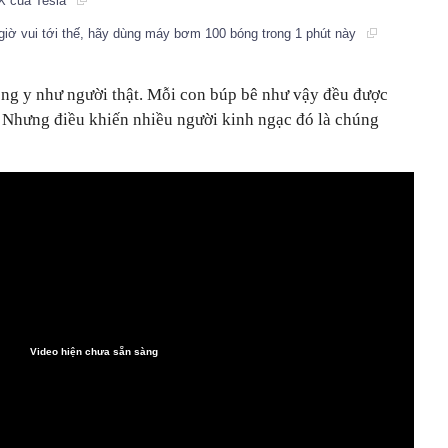
 X của Tesla
iờ vui tới thế, hãy dùng máy bơm 100 bóng trong 1 phút này
ông y như người thật. Mỗi con búp bê như vậy đều được
 Nhưng điều khiến nhiều người kinh ngạc đó là c
húng
Video hiện chưa sẵn sàng