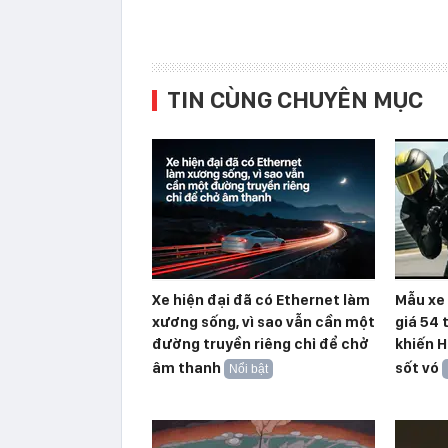
TIN CÙNG CHUYÊN MỤC
Xe hiện đại đã có Ethernet làm
Mẫu xe 
xương sống, vì sao vẫn cần một
giá 54 
đường truyền riêng chỉ để chở
khiến H
âm thanh
sốt vó
Nổi bật