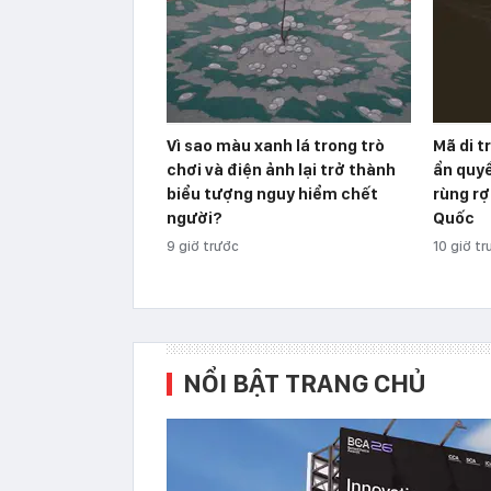
Vì sao màu xanh lá trong trò
Mã di t
chơi và điện ảnh lại trở thành
ẩn quyề
biểu tượng nguy hiểm chết
rùng r
người?
Quốc
9 giờ trước
10 giờ t
NỔI BẬT TRANG CHỦ