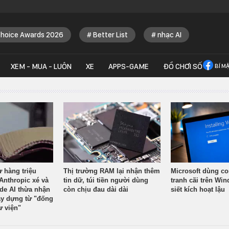
Choice Awards 2026
Better List
nhạc AI
XEM - MUA - LUÔN
XE
APPS-GAME
ĐỒ CHƠI SỐ
BÍ M
ừ hàng triệu
Thị trường RAM lại nhận thêm
Microsoft dùng co
Anthropic xé và
tin dữ, túi tiền người dùng
tranh cãi trên Wi
ude AI thừa nhận
còn chịu đau dài dài
siết kích hoạt lậu
y dựng từ "đống
ư viện"