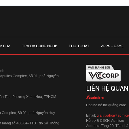
M PHÁ
TRÀ ĐÁ CÔNG NGHỆ
THỦ THUẬT
APPS - GAME
inh
Hapulico Complex, Số 01, phố Nguyễn
LIÊN HỆ QUẢN
 Văn Tần, Phường Xuân Hòa, TPHCM
Hotline hỗ trợ quảng cáo:
ico Complex, Số 01, phố Nguyễn Huy
Email:
giaitrixahoi@admicr
Hỗ trợ & CSKH: Admicro
 trên mạng số 460/GP-TTĐT do Sở Thông
Address: Tầng 20, Tòa nhà