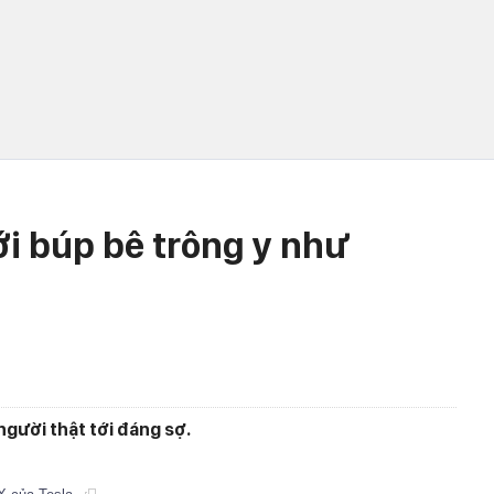
ới búp bê trông y như
gười thật tới đáng sợ.