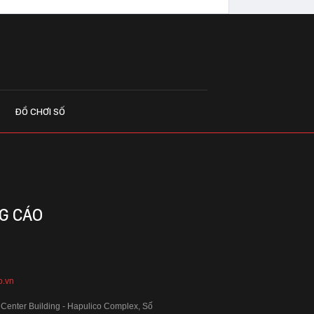
ĐỒ CHƠI SỐ
G CÁO
o.vn
 Center Building - Hapulico Complex, Số