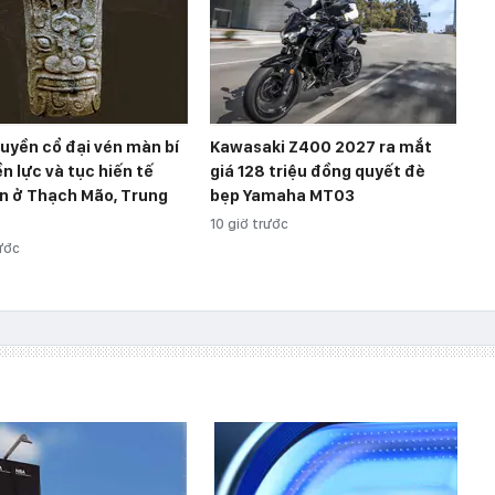
ruyền cổ đại vén màn bí
Kawasaki Z400 2027 ra mắt
n lực và tục hiến tế
giá 128 triệu đồng quyết đè
ợn ở Thạch Mão, Trung
bẹp Yamaha MT03
10 giờ trước
rước