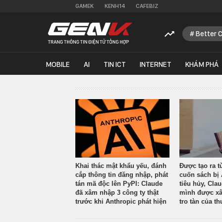
GAMEK
KENH14
CAFEBIZ
Better 
MOBILE
AI
TIN ICT
INTERNET
KHÁM PHÁ
Khai thác mật khẩu yếu, đánh
Được tạo ra t
cắp thông tin đăng nhập, phát
cuốn sách bị 
tán mã độc lên PyPI: Claude
tiêu hủy, Cla
đã xâm nhập 3 công ty thật
mình được xâ
trước khi Anthropic phát hiện
tro tàn của th