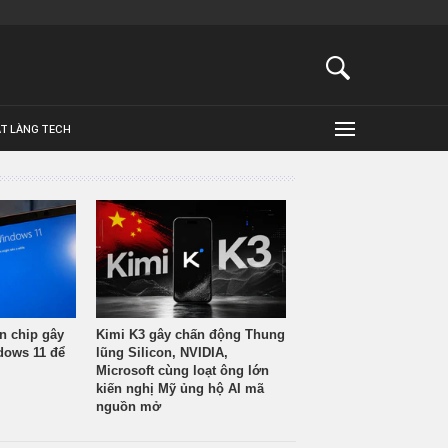
ẬT LÀNG TECH
n chip gây
Kimi K3 gây chấn động Thung
ndows 11 để
lũng Silicon, NVIDIA,
Microsoft cùng loạt ông lớn
kiến nghị Mỹ ủng hộ AI mã
nguồn mở