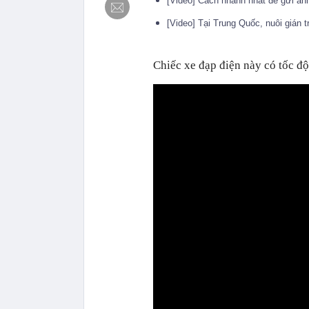
[Video] Cách nhanh nhất để gửi ản
[Video] Tại Trung Quốc, nuôi gián t
Chiếc xe đạp điện này có tốc độ