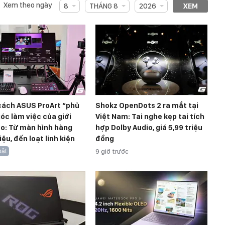
Xem theo ngày
8
THÁNG 8
2026
XEM
cách ASUS ProArt “phủ
Shokz OpenDots 2 ra mắt tại
óc làm việc của giới
Việt Nam: Tai nghe kẹp tai tích
ạo: Từ màn hình hàng
hợp Dolby Audio, giá 5,99 triệu
iệu, đến loạt linh kiện
đồng
bật
9 giờ trước