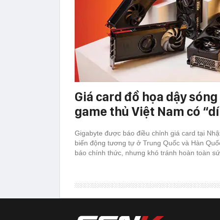
Giá card đồ họa dậy sóng 
game thủ Việt Nam có “d
Gigabyte được báo điều chỉnh giá card tại Nh
biến động tương tự ở Trung Quốc và Hàn Quố
báo chính thức, nhưng khó tránh hoàn toàn sứ