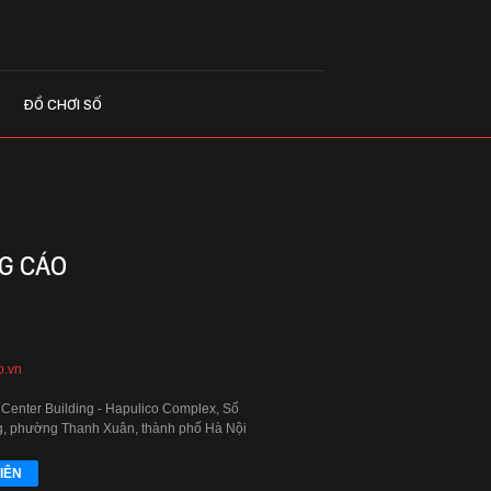
ĐỒ CHƠI SỐ
G CÁO
o.vn
 Center Building - Hapulico Complex, Số
, phường Thanh Xuân, thành phố Hà Nội
IÊN