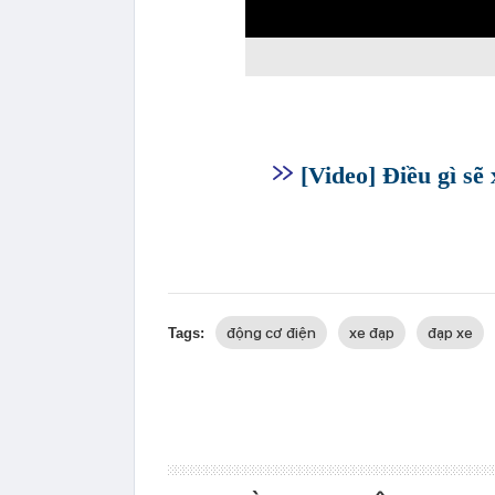
0:00
[Video] Điều gì sẽ
động cơ điện
xe đạp
đạp xe
Tags: