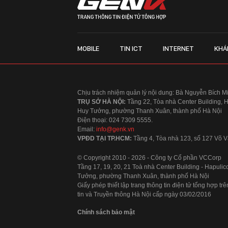
MOBILE
TIN ICT
INTERNET
KHÁ
Chịu trách nhiệm quản lý nội dung: Bà Nguyễn Bích M
TRỤ SỞ HÀ NỘI:
Tầng 22, Tòa nhà Center Building, 
Huy Tưởng, phường Thanh Xuân, thành phố Hà Nội
Điện thoại: 024 7309 5555.
Email:
info@genk.vn
VPĐD TẠI TP.HCM:
Tầng 4, Tòa nhà 123, số 127 Võ
© Copyright 2010 - 2026 - Công ty Cổ phần VCCorp
Tầng 17, 19, 20, 21 Toà nhà Center Building - Hapul
Tưởng, phường Thanh Xuân, thành phố Hà Nội
Giấy phép thiết lập trang thông tin điện tử tổng hợp
tin và Truyền thông Hà Nội cấp ngày 03/02/2016
Chính sách bảo mật