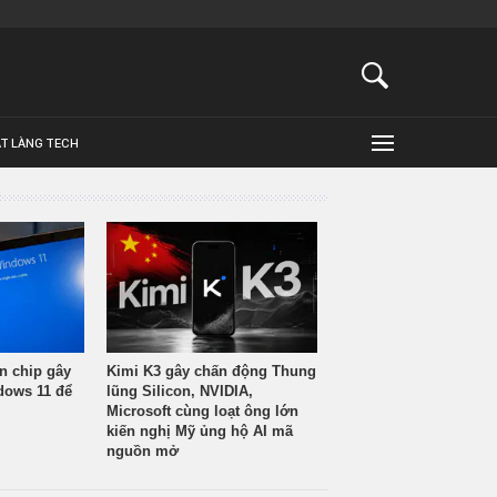
ẬT LÀNG TECH
n chip gây
Kimi K3 gây chấn động Thung
ndows 11 để
lũng Silicon, NVIDIA,
Microsoft cùng loạt ông lớn
kiến nghị Mỹ ủng hộ AI mã
nguồn mở