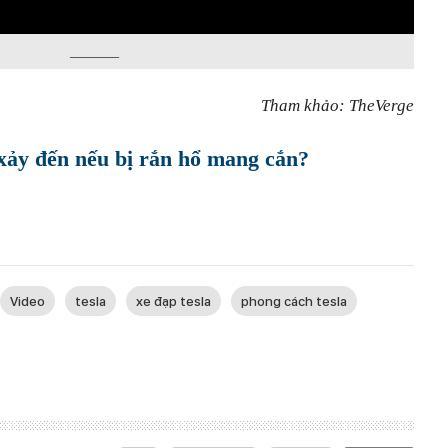
_______
Tham khảo: TheVerge
 xảy đến nếu bị rắn hổ mang cắn?
Video
tesla
xe đạp tesla
phong cách tesla