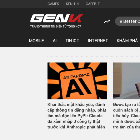
GAMEK
KENH14
CAFEBIZ
Better 
MOBILE
AI
TIN ICT
INTERNET
KHÁM PHÁ
Khai thác mật khẩu yếu, đánh
Được tạo ra t
cắp thông tin đăng nhập, phát
cuốn sách bị 
tán mã độc lên PyPI: Claude
tiêu hủy, Cla
đã xâm nhập 3 công ty thật
mình được xâ
trước khi Anthropic phát hiện
tro tàn của th