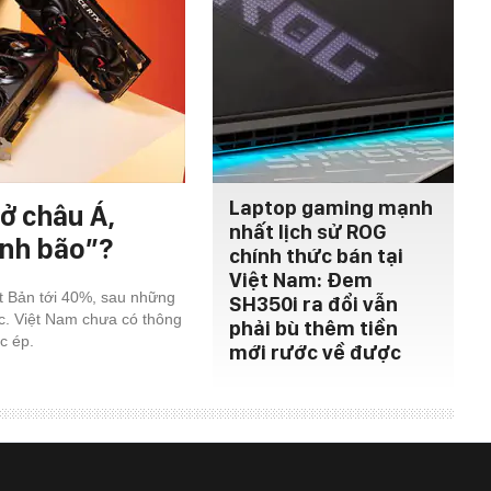
Laptop gaming mạnh
ở châu Á,
nhất lịch sử ROG
ính bão”?
chính thức bán tại
Việt Nam: Đem
ật Bản tới 40%, sau những
SH350i ra đổi vẫn
c. Việt Nam chưa có thông
phải bù thêm tiền
c ép.
mới rước về được