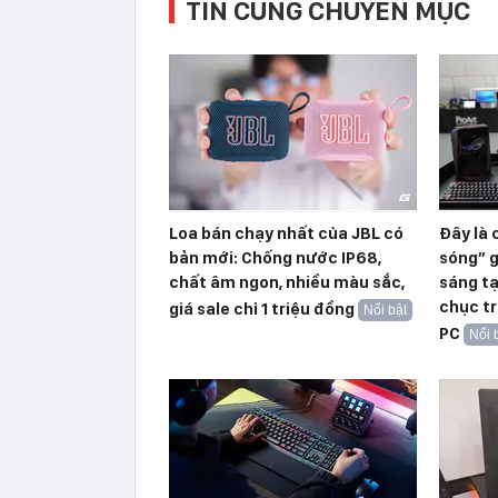
TIN CÙNG CHUYÊN MỤC
Loa bán chạy nhất của JBL có
Đây là 
bản mới: Chống nước IP68,
sóng” g
chất âm ngon, nhiều màu sắc,
sáng t
chục tr
giá sale chỉ 1 triệu đồng
Nổi bật
PC
Nổi 