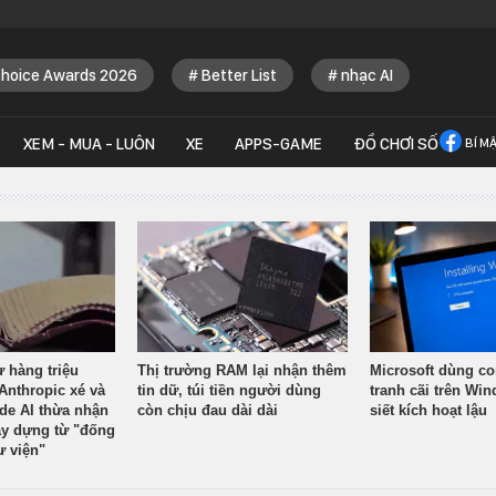
Choice Awards 2026
Better List
nhạc AI
XEM - MUA - LUÔN
XE
APPS-GAME
ĐỒ CHƠI SỐ
BÍ M
ừ hàng triệu
Thị trường RAM lại nhận thêm
Microsoft dùng co
Anthropic xé và
tin dữ, túi tiền người dùng
tranh cãi trên Wi
ude AI thừa nhận
còn chịu đau dài dài
siết kích hoạt lậu
y dựng từ "đống
ư viện"