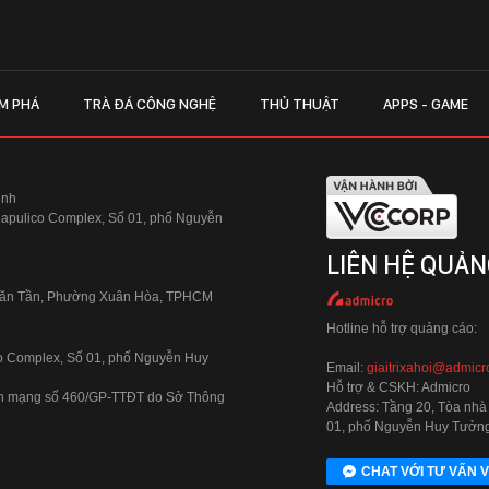
M PHÁ
TRÀ ĐÁ CÔNG NGHỆ
THỦ THUẬT
APPS - GAME
inh
Hapulico Complex, Số 01, phố Nguyễn
LIÊN HỆ QUẢN
 Văn Tần, Phường Xuân Hòa, TPHCM
Hotline hỗ trợ quảng cáo:
ico Complex, Số 01, phố Nguyễn Huy
Email:
giaitrixahoi@admicr
Hỗ trợ & CSKH: Admicro
 trên mạng số 460/GP-TTĐT do Sở Thông
Address: Tầng 20, Tòa nhà
01, phố Nguyễn Huy Tưởng
CHAT VỚI TƯ VẤN V