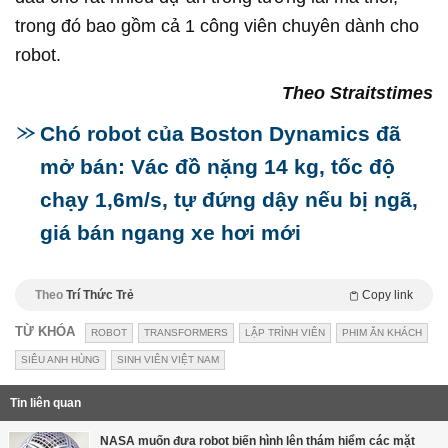
trong đó bao gồm cả 1 công viên chuyên dành cho
robot.
Theo Straitstimes
Chó robot của Boston Dynamics đã
mở bán: Vác đồ nặng 14 kg, tốc độ
chạy 1,6m/s, tự đứng dậy nếu bị ngã,
giá bán ngang xe hơi mới
Theo
Trí Thức Trẻ
Copy link
TỪ KHÓA
ROBOT
TRANSFORMERS
LẬP TRÌNH VIÊN
PHIM ĂN KHÁCH
SIÊU ANH HÙNG
SINH VIÊN VIỆT NAM
Tin liên quan
NASA muốn đưa robot biến hình lên thám hiểm các mặt