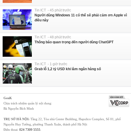
Tin ICT - 45 phút trước
Người dùng Windows 11 có thể sẽ phải cảm ơn Apple vì
điều này
Tin ICT - 48 phút trước
Thông báo quan trọng đến người dùng ChatGPT
Tin ICT - 1 giờ trước
Grab lỗ 1,2 tỷ USD khi làm ngân hàng số
GenK
Chịu trách nhiệm quản lý nội dung:
Bà Nguyễn Bích Minh
TRỤ SỞ HÀ NỘI:
Tầng 22, Tòa nhà Center Building, Hapulico Complex, Số 01, phố
Nguyễn Huy Tưởng, phường Thanh Xuân, thành phố Hà Nội
Điện thoại:
024 7309 5555
.