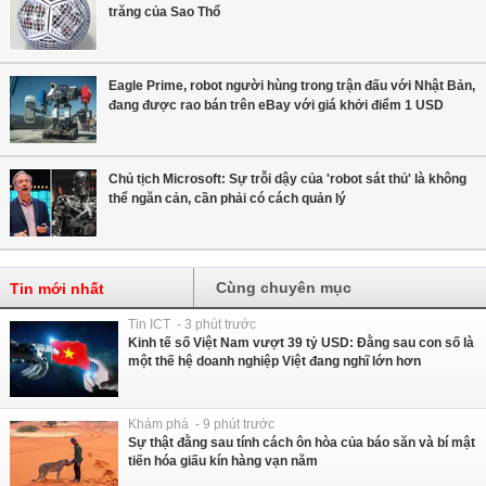
trăng của Sao Thổ
Eagle Prime, robot người hùng trong trận đấu với Nhật Bản,
đang được rao bán trên eBay với giá khởi điểm 1 USD
Chủ tịch Microsoft: Sự trỗi dậy của 'robot sát thủ' là không
thể ngăn cản, cần phải có cách quản lý
Cùng chuyên mục
Tin mới nhất
Tin ICT - 3 phút trước
Kinh tế số Việt Nam vượt 39 tỷ USD: Đằng sau con số là
một thế hệ doanh nghiệp Việt đang nghĩ lớn hơn
Khám phá - 9 phút trước
Sự thật đằng sau tính cách ôn hòa của báo săn và bí mật
tiến hóa giấu kín hàng vạn năm