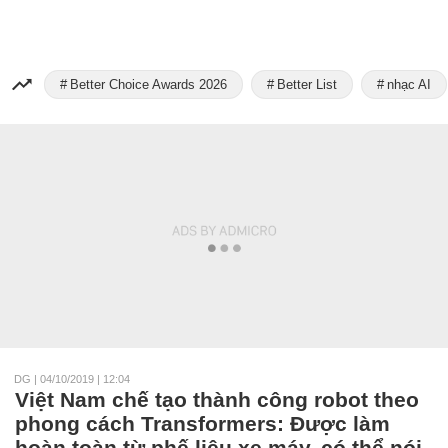
Better Choice Awards 2026
Better List
nhạc AI
DG
|
04/10/2019 | 12:04
Việt Nam chế tạo thành công robot theo
phong cách Transformers: Được làm
hoàn toàn từ phế liệu xe máy, có thể nói