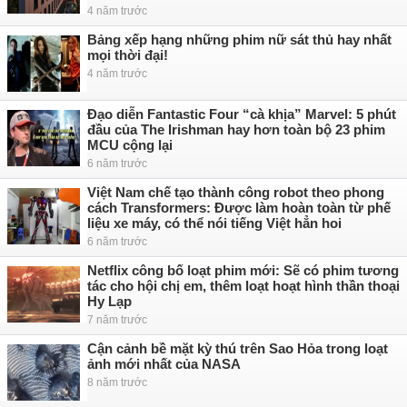
4 năm trước
Bảng xếp hạng những phim nữ sát thủ hay nhất
mọi thời đại!
4 năm trước
Đạo diễn Fantastic Four “cà khịa” Marvel: 5 phút
đầu của The Irishman hay hơn toàn bộ 23 phim
MCU cộng lại
6 năm trước
Việt Nam chế tạo thành công robot theo phong
cách Transformers: Được làm hoàn toàn từ phế
liệu xe máy, có thể nói tiếng Việt hẳn hoi
6 năm trước
Netflix công bố loạt phim mới: Sẽ có phim tương
tác cho hội chị em, thêm loạt hoạt hình thần thoại
Hy Lạp
7 năm trước
Cận cảnh bề mặt kỳ thú trên Sao Hỏa trong loạt
ảnh mới nhất của NASA
8 năm trước