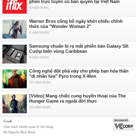
phim trực tuyến có bản quyền tại Việt Nam
9 năm trước
Warner Bros công bố ngày khởi chiếu chính
thức của "Wonder Woman 2"
9 năm trước
Samsung chuẩn bị ra mắt phiên bản Galaxy S8:
Cướp biển vùng Caribbean
9 năm trước
Công nghệ đột phá này cho phép bạn hóa thân
"dị nhân lửa" Pyro trong X-Men
10 năm trước
[Video] Mang chiếc cung huyền thoại của The
Hunger Game ra ngoài đời thực
10 năm trước
GenK
Chịu trách nhiệm quản lý nội dung:
Bà Nguyễn Bích Minh