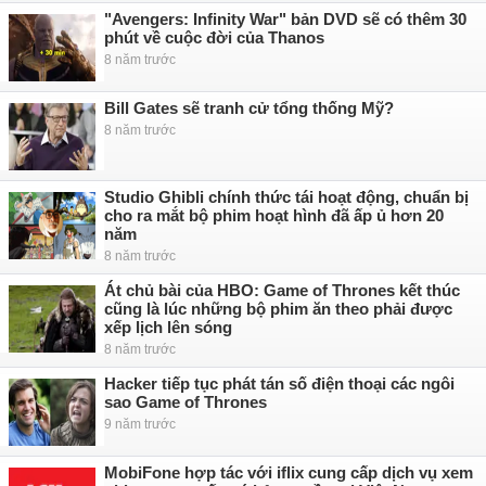
"Avengers: Infinity War" bản DVD sẽ có thêm 30
phút về cuộc đời của Thanos
8 năm trước
Bill Gates sẽ tranh cử tổng thống Mỹ?
8 năm trước
Studio Ghibli chính thức tái hoạt động, chuẩn bị
cho ra mắt bộ phim hoạt hình đã ấp ủ hơn 20
năm
8 năm trước
Át chủ bài của HBO: Game of Thrones kết thúc
cũng là lúc những bộ phim ăn theo phải được
xếp lịch lên sóng
8 năm trước
Hacker tiếp tục phát tán số điện thoại các ngôi
sao Game of Thrones
9 năm trước
MobiFone hợp tác với iflix cung cấp dịch vụ xem