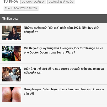
TỪ KHÓA
CƠ QUAN QUẢN LÝ
QUẢN LÝ NHÀ NƯỚC
THANH TOÁN TRỰC TUYẾN
Tin liên quan
Những ngôn ngữ "đắt giá" nhất năm 2025: Nên học thứ
tiếng nào?
Giả thuyết: Quay lưng với Avengers, Doctor Strange sẽ về
phe Doctor Doom trong Secret Wars?
Điện ảnh thế giới sẽ ra sao trước sự xuất hiện của phim và
diễn viên AI?
Đừng bỏ qua: 5 dấu hiệu ở bàn chân cảnh báo sức khỏe có
vấn đề!