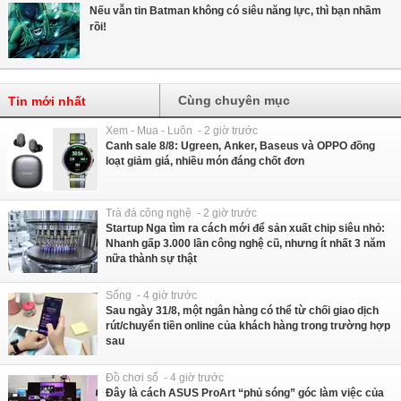
Nếu vẫn tin Batman không có siêu năng lực, thì bạn nhầm
rồi!
Cùng chuyên mục
Tin mới nhất
Xem - Mua - Luôn - 2 giờ trước
Canh sale 8/8: Ugreen, Anker, Baseus và OPPO đồng
loạt giảm giá, nhiều món đáng chốt đơn
Trà đá công nghệ - 2 giờ trước
Startup Nga tìm ra cách mới để sản xuất chip siêu nhỏ:
Nhanh gấp 3.000 lần công nghệ cũ, nhưng ít nhất 3 năm
nữa thành sự thật
Sống - 4 giờ trước
Sau ngày 31/8, một ngân hàng có thể từ chối giao dịch
rút/chuyển tiền online của khách hàng trong trường hợp
sau
Đồ chơi số - 4 giờ trước
Đây là cách ASUS ProArt “phủ sóng” góc làm việc của