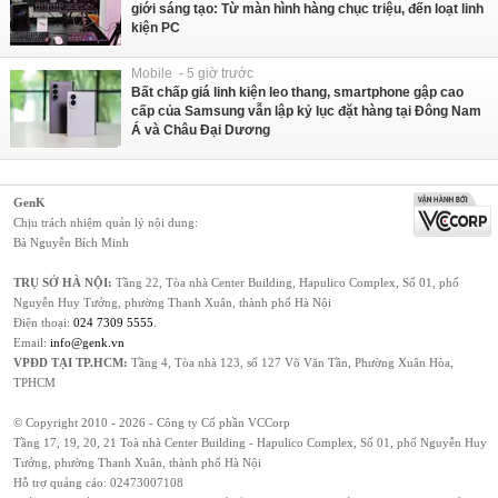
giới sáng tạo: Từ màn hình hàng chục triệu, đến loạt linh
kiện PC
Mobile - 5 giờ trước
Bất chấp giá linh kiện leo thang, smartphone gập cao
cấp của Samsung vẫn lập kỷ lục đặt hàng tại Đông Nam
Á và Châu Đại Dương
GenK
Chịu trách nhiệm quản lý nội dung:
Bà Nguyễn Bích Minh
TRỤ SỞ HÀ NỘI:
Tầng 22, Tòa nhà Center Building, Hapulico Complex, Số 01, phố
Nguyễn Huy Tưởng, phường Thanh Xuân, thành phố Hà Nội
Điện thoại:
024 7309 5555
.
Email:
info@genk.vn
VPĐD TẠI TP.HCM:
Tầng 4, Tòa nhà 123, số 127 Võ Văn Tần, Phường Xuân Hòa,
TPHCM
© Copyright 2010 - 2026 - Công ty Cổ phần VCCorp
Tầng 17, 19, 20, 21 Toà nhà Center Building - Hapulico Complex, Số 01, phố Nguyễn Huy
Tưởng, phường Thanh Xuân, thành phố Hà Nội
Hỗ trợ quảng cáo:
02473007108