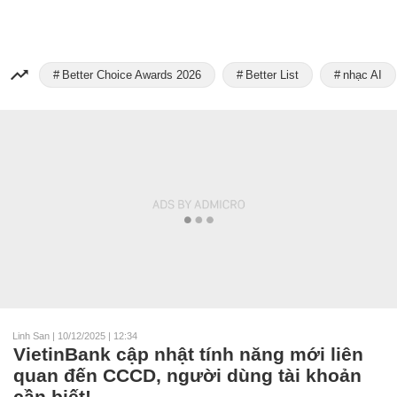
Better Choice Awards 2026
Better List
nhạc AI
Linh San
|
10/12/2025 | 12:34
VietinBank cập nhật tính năng mới liên
quan đến CCCD, người dùng tài khoản
cần biết!