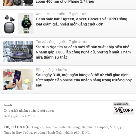
zoom 400mm cho iPhone 1.7 triệu
Xem - Mua - Luôn - 7 giờ trước
Canh sale 8/8: Ugreen, Anker, Baseus và OPPO đồng
loạt giảm giá, nhiều món đáng chốt đơn
Trà đá công nghệ - 7 giờ trước
Startup Nga tìm ra cách mới để sản xuất chip siêu nhỏ:
Nhanh gấp 3.000 lần công nghệ cũ, nhưng ít nhất 3 năm
nữa thành sự thật
Sống - 9 giờ trước
Sau ngày 31/8, một ngân hàng có thể từ chối giao dịch
rút/chuyển tiền online của khách hàng trong trường hợp
sau
GenK
Chịu trách nhiệm quản lý nội dung:
Bà Nguyễn Bích Minh
TRỤ SỞ HÀ NỘI:
Tầng 22, Tòa nhà Center Building, Hapulico Complex, Số 01, phố
Nguyễn Huy Tưởng, phường Thanh Xuân, thành phố Hà Nội