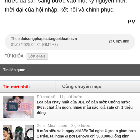
nước đã sẵn sàng bước vào một kỷ nguyên mới,
thời đại của hội nhập, kết nối và chinh phục.
PV
Theo
doisongphapluat.nguoiduatin.vn
Copy link
01/07/2025 09:31 (GMT +7)
TỪ KHÓA
LỚP GAME
Tin liên quan
Cùng chuyên mục
Tin mới nhất
Đồ chơi số - 11 phút trước
Loa bán chạy nhất của JBL có bản mới: Chống nước
IP68, chất âm ngon, nhiều màu sắc, giá sale chỉ 1 triệu
đồng
Xem - Mua - Luôn - 2 giờ trước
8 món siêu sale ngày đôi 8/8: Tai nghe Ugreen giảm hơn
1 triệu, tai nghe đi bơi Lenovo chỉ 500.000đ, ống kính