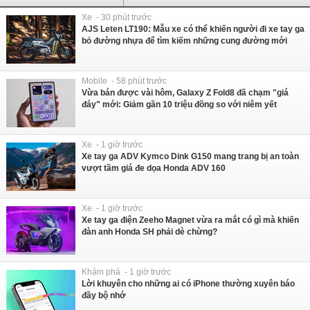
Xe - 30 phút trước
AJS Leten LT190: Mẫu xe có thể khiến người đi xe tay ga
bỏ đường nhựa để tìm kiếm những cung đường mới
Mobile - 58 phút trước
Vừa bán được vài hôm, Galaxy Z Fold8 đã chạm "giá
đáy" mới: Giảm gần 10 triệu đồng so với niêm yết
Xe - 1 giờ trước
Xe tay ga ADV Kymco Dink G150 mang trang bị an toàn
vượt tầm giá đe dọa Honda ADV 160
Xe - 1 giờ trước
Xe tay ga điện Zeeho Magnet vừa ra mắt có gì mà khiến
đàn anh Honda SH phải dè chừng?
Khám phá - 1 giờ trước
Lời khuyên cho những ai có iPhone thường xuyên báo
đầy bộ nhớ