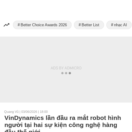
Better Choice Awards 2026
Better List
nhạc AI
Quang Vũ
|
03/06/2026 | 18:00
VinDynamics lần đầu ra mắt robot hình
người tại hai sự kiện công nghệ hàng
đầu thế giới