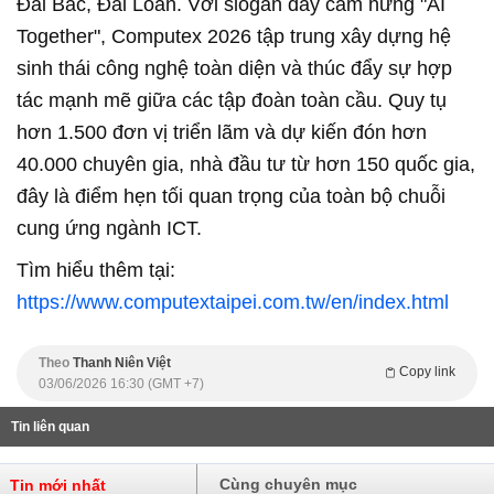
Đài Bắc, Đài Loan. Với slogan đầy cảm hứng "AI
Together", Computex 2026 tập trung xây dựng hệ
sinh thái công nghệ toàn diện và thúc đẩy sự hợp
tác mạnh mẽ giữa các tập đoàn toàn cầu. Quy tụ
hơn 1.500 đơn vị triển lãm và dự kiến đón hơn
40.000 chuyên gia, nhà đầu tư từ hơn 150 quốc gia,
đây là điểm hẹn tối quan trọng của toàn bộ chuỗi
cung ứng ngành ICT.
Tìm hiểu thêm tại:
https://www.computextaipei.com.tw/en/index.html
Theo
Thanh Niên Việt
Copy link
03/06/2026 16:30 (GMT +7)
Tin liên quan
Cùng chuyên mục
Tin mới nhất