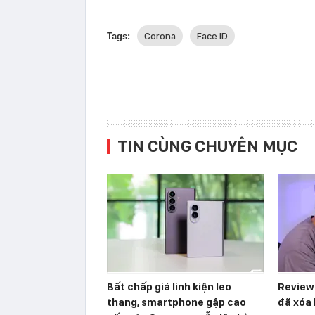
Corona
Face ID
Tags:
TIN CÙNG CHUYÊN MỤC
Bất chấp giá linh kiện leo
Reviewe
thang, smartphone gập cao
đã xóa 