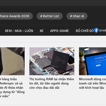
Choice Awards 2026
Better List
nhạc AI
XEM - MUA - LUÔN
XE
APPS-GAME
ĐỒ CHƠI SỐ
BÍ M
ừ hàng triệu
Thị trường RAM lại nhận thêm
Microsoft dùng co
Anthropic xé và
tin dữ, túi tiền người dùng
tranh cãi trên Wi
ude AI thừa nhận
còn chịu đau dài dài
siết kích hoạt lậu
y dựng từ "đống
ư viện"