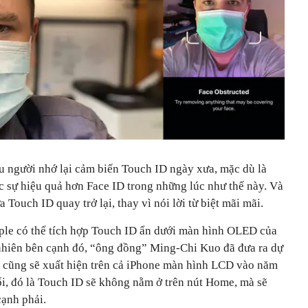
ều người nhớ lại cảm biến Touch ID ngày xưa, mặc dù là
c sự hiệu quả hơn Face ID trong những lúc như thế này. Và
 Touch ID quay trở lại, thay vì nói lời từ biệt mãi mãi.
ple có thể tích hợp Touch ID ẩn dưới màn hình OLED của
nhiên bên cạnh đó, “ông đồng” Ming-Chi Kuo đã đưa ra dự
 cũng sẽ xuất hiện trên cả iPhone màn hình LCD vào năm
ổi, đó là Touch ID sẽ không nằm ở trên nút Home, mà sẽ
cạnh phải.