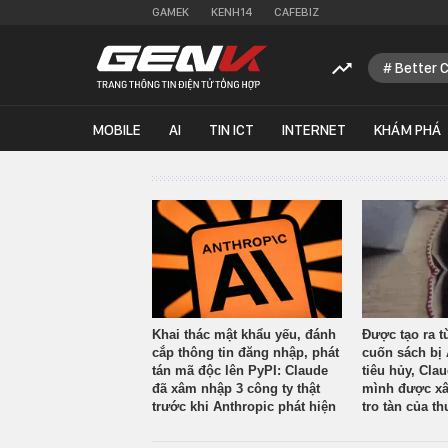
GAMEK
KENH14
CAFEBIZ
Better 
MOBILE
AI
TIN ICT
INTERNET
KHÁM PHÁ
Khai thác mật khẩu yếu, đánh
Được tạo ra t
cắp thông tin đăng nhập, phát
cuốn sách bị 
tán mã độc lên PyPI: Claude
tiêu hủy, Cla
đã xâm nhập 3 công ty thật
mình được xâ
trước khi Anthropic phát hiện
tro tàn của th