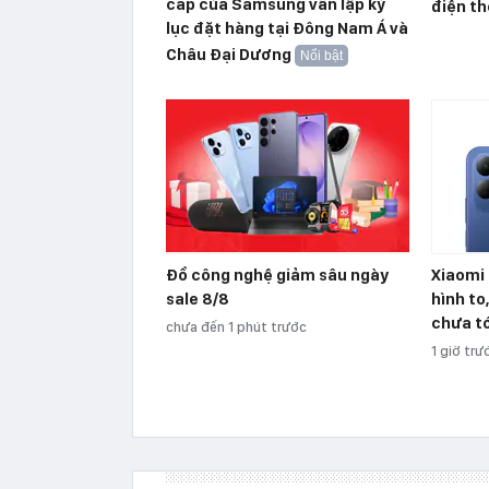
cấp của Samsung vẫn lập kỷ
điện th
lục đặt hàng tại Đông Nam Á và
Châu Đại Dương
Nổi bật
Đồ công nghệ giảm sâu ngày
Xiaomi 
sale 8/8
hình to
chưa tớ
chưa đến 1 phút trước
1 giờ trư