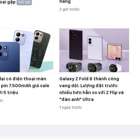
hãng
oại gập
Nổi bật
2 giờ trước
lại có điện thoại màn
Galaxy Z Fold 8 thành công
, pin 7.500mAh giá sale
vang dội: Lượng đặt trước
i 5 triệu
nhiều hơn hẳn so với Z Flip và
"đàn anh" Ultra
ớc
1 ngày trước