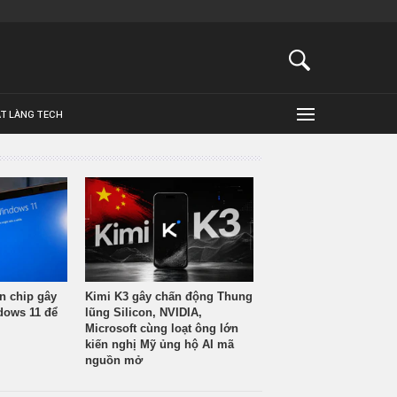
ẬT LÀNG TECH
n chip gây
Kimi K3 gây chấn động Thung
ndows 11 để
lũng Silicon, NVIDIA,
Microsoft cùng loạt ông lớn
kiến nghị Mỹ ủng hộ AI mã
nguồn mở