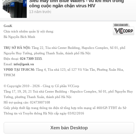
Siêu máy tính Blue Waters - vũ khí mới trong
công cuộc ngăn chặn virus HIV
13 năm trước
GenK
Chịu trách nhiệm quản lý nội dung:
Bà Nguyễn Bích Minh
TRỤ SỞ HÀ NỘI:
Tầng 22, Tòa nhà Center Building, Hapulico Complex, Số 01, phố
Nguyễn Huy Tưởng, phường Thanh Xuân, thành phố Hà Nội
Điện thoại:
024 7309 5555
.
Email:
info@genk.vn
VPĐD TẠI TP.HCM:
Tầng 4, Tòa nhà 123, số 127 Võ Văn Tần, Phường Xuân Hòa,
TPHCM
© Copyright 2010 - 2026 - Công ty Cổ phần VCCorp
Tầng 17, 19, 20, 21 Toà nhà Center Building - Hapulico Complex, Số 01, phố Nguyễn Huy
Tưởng, phường Thanh Xuân, thành phố Hà Nội
Hỗ trợ quảng cáo:
02473007108
Giấy phép thiết lập trang thông tin điện tử tổng hợp trên mạng số 460/GP-TTĐT do Sở
Thông tin và Truyền thông Hà Nội cấp ngày 03/02/2016
Xem bản Desktop