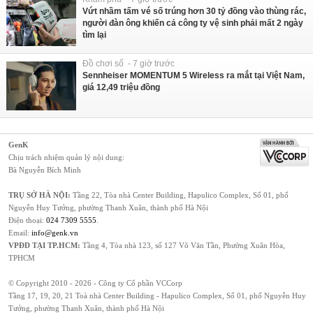
Vứt nhầm tấm vé số trúng hơn 30 tỷ đồng vào thùng rác,
người đàn ông khiến cả công ty vệ sinh phải mất 2 ngày
tìm lại
Đồ chơi số - 7 giờ trước
Sennheiser MOMENTUM 5 Wireless ra mắt tại Việt Nam,
giá 12,49 triệu đồng
GenK
Chịu trách nhiệm quản lý nội dung:
Bà Nguyễn Bích Minh
TRỤ SỞ HÀ NỘI:
Tầng 22, Tòa nhà Center Building, Hapulico Complex, Số 01, phố
Nguyễn Huy Tưởng, phường Thanh Xuân, thành phố Hà Nội
Điện thoại:
024 7309 5555
.
Email:
info@genk.vn
VPĐD TẠI TP.HCM:
Tầng 4, Tòa nhà 123, số 127 Võ Văn Tần, Phường Xuân Hòa,
TPHCM
© Copyright 2010 - 2026 - Công ty Cổ phần VCCorp
Tầng 17, 19, 20, 21 Toà nhà Center Building - Hapulico Complex, Số 01, phố Nguyễn Huy
Tưởng, phường Thanh Xuân, thành phố Hà Nội