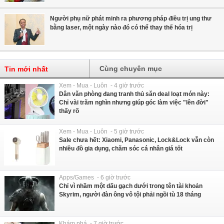
Người phụ nữ phát minh ra phương pháp điều trị ung thư
bằng laser, một ngày nào đó có thể thay thế hóa trị
Cùng chuyên mục
Tin mới nhất
Xem - Mua - Luôn - 4 giờ trước
Dân văn phòng đang tranh thủ săn deal loạt món này:
Chỉ vài trăm nghìn nhưng giúp góc làm việc "lên đời"
thấy rõ
Xem - Mua - Luôn - 5 giờ trước
Sale chưa hết: Xiaomi, Panasonic, Lock&Lock vẫn còn
nhiều đồ gia dụng, chăm sóc cá nhân giá tốt
Apps/Games - 6 giờ trước
Chỉ vì nhầm một dấu gạch dưới trong tên tài khoản
Skyrim, người đàn ông vô tội phải ngồi tù 18 tháng
Khám phá - 7 giờ trước