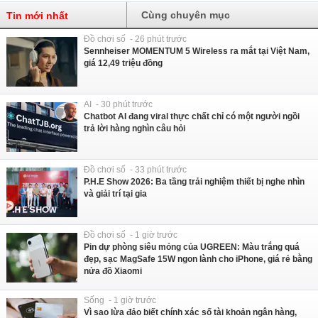
Cùng chuyên mục
Tin mới nhất
Đồ chơi số - 26 phút trước
Sennheiser MOMENTUM 5 Wireless ra mắt tại Việt Nam,
giá 12,49 triệu đồng
AI - 30 phút trước
Chatbot AI đang viral thực chất chỉ có một người ngồi
trả lời hàng nghìn câu hỏi
Đồ chơi số - 33 phút trước
P.H.E Show 2026: Ba tầng trải nghiệm thiết bị nghe nhìn
và giải trí tại gia
Đồ chơi số - 1 giờ trước
Pin dự phòng siêu mỏng của UGREEN: Màu trắng quá
đẹp, sạc MagSafe 15W ngon lành cho iPhone, giá rẻ bằng
nửa đồ Xiaomi
Sống - 1 giờ trước
Vì sao lừa đảo biết chính xác số tài khoản ngân hàng,