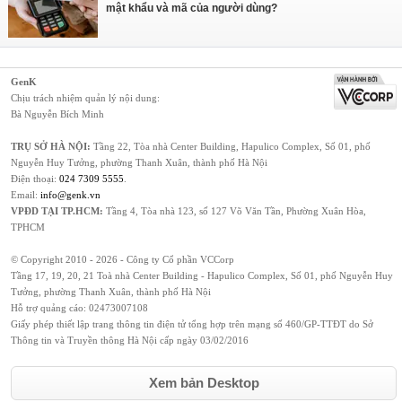
mật khẩu và mã của người dùng?
GenK
Chịu trách nhiệm quản lý nội dung:
Bà Nguyễn Bích Minh
TRỤ SỞ HÀ NỘI:
Tầng 22, Tòa nhà Center Building, Hapulico Complex, Số 01, phố
Nguyễn Huy Tưởng, phường Thanh Xuân, thành phố Hà Nội
Điện thoại:
024 7309 5555
.
Email:
info@genk.vn
VPĐD TẠI TP.HCM:
Tầng 4, Tòa nhà 123, số 127 Võ Văn Tần, Phường Xuân Hòa,
TPHCM
© Copyright 2010 - 2026 - Công ty Cổ phần VCCorp
Tầng 17, 19, 20, 21 Toà nhà Center Building - Hapulico Complex, Số 01, phố Nguyễn Huy
Tưởng, phường Thanh Xuân, thành phố Hà Nội
Hỗ trợ quảng cáo:
02473007108
Giấy phép thiết lập trang thông tin điện tử tổng hợp trên mạng số 460/GP-TTĐT do Sở
Thông tin và Truyền thông Hà Nội cấp ngày 03/02/2016
Xem bản Desktop