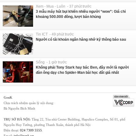
Xem - Mua - Luôn - 37 phút trước
3 mẫu máy hút bụi khiến nhiều người “wow”: Giá chỉ
khoảng 500.000 đồng, lượt bán khủng
Tin ICT - 49 phút trước
Người có tài khoản ngân hàng nhớ kỹ thông báo sau
Sống - 1 giờ trước
Không phải Tony Stark hay bác Ben, đây mới là người
đàn ông dạy cho Spider-Man bài học đắt giá nhất
GenK
Chịu trách nhiệm quản lý nội dung:
Bà Nguyễn Bích Minh
TRỤ SỞ HÀ NỘI:
Tầng 22, Tòa nhà Center Building, Hapulico Complex, Số 01, phố
Nguyễn Huy Tưởng, phường Thanh Xuân, thành phố Hà Nội
Điện thoại:
024 7309 5555
.
Email:
info@genk.vn