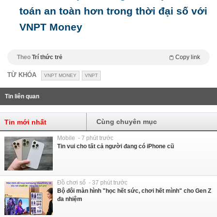
toán an toàn hơn trong thời đại số với
VNPT Money
Theo
Trí thức trẻ
Copy link
TỪ KHÓA
VNPT MONEY
VNPT
Tin liên quan
Cùng chuyên mục
Tin mới nhất
Mobile - 7 phút trước
Tin vui cho tất cả người đang có iPhone cũ
Đồ chơi số - 37 phút trước
Bộ đôi màn hình "học hết sức, chơi hết mình" cho Gen Z
đa nhiệm