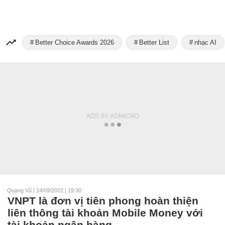
Better Choice Awards 2026
Better List
nhạc AI
Quang Vũ
|
14/09/2022 | 19:30
VNPT là đơn vị tiên phong hoàn thiện
liên thông tài khoản Mobile Money với
tài khoản ngân hàng