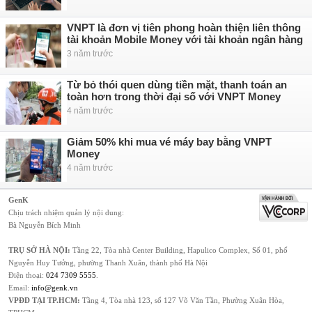
VNPT là đơn vị tiên phong hoàn thiện liên thông
tài khoản Mobile Money với tài khoản ngân hàng
3 năm trước
Từ bỏ thói quen dùng tiền mặt, thanh toán an
toàn hơn trong thời đại số với VNPT Money
4 năm trước
Giảm 50% khi mua vé máy bay bằng VNPT
Money
4 năm trước
GenK
Chịu trách nhiệm quản lý nội dung:
Bà Nguyễn Bích Minh
TRỤ SỞ HÀ NỘI:
Tầng 22, Tòa nhà Center Building, Hapulico Complex, Số 01, phố
Nguyễn Huy Tưởng, phường Thanh Xuân, thành phố Hà Nội
Điện thoại:
024 7309 5555
.
Email:
info@genk.vn
VPĐD TẠI TP.HCM:
Tầng 4, Tòa nhà 123, số 127 Võ Văn Tần, Phường Xuân Hòa,