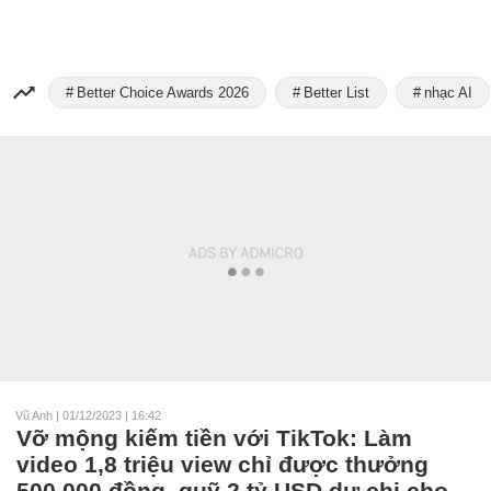
Better Choice Awards 2026
Better List
nhạc AI
Vũ Anh
|
01/12/2023 | 16:42
Vỡ mộng kiếm tiền với TikTok: Làm
video 1,8 triệu view chỉ được thưởng
500.000 đồng, quỹ 2 tỷ USD dự chi cho