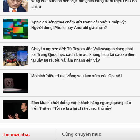
vàng của Alibaba đến ‘cục nợ’ ghim hàng trăm triệu USD cổ
phiếu
Apple có động thái chấm dứt tranh cãi suốt 1 thập kỷ:
Người dùng iPhone hay Android giàu hơn?
Chuyện ngược đời: Từ Toyota đến Volkswagen đang phải
tới Trung Quốc học cách làm xe, không hiểu tại sao xe điện
tại đây lại rẻ, tốt, và làm nhanh đến vậy
Mô hình 'siêu trí tuệ' đằng sau lùm xùm của OpenAI
Elon Musk chửi thẳng mặt khách hàng ngưng quảng cáo
trên Twitter: 'Tôi sẽ lưu lại chi tiết mối thù này'
Cùng chuyên mục
Tin mới nhất