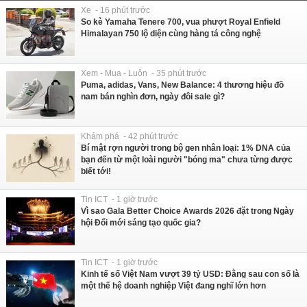
Xe - 16 phút trước
So kè Yamaha Tenere 700, vua phượt Royal Enfield
Himalayan 750 lộ diện cùng hàng tá công nghệ
Xem - Mua - Luôn - 35 phút trước
Puma, adidas, Vans, New Balance: 4 thương hiệu đồ
nam bán nghìn đơn, ngày đôi sale gì?
Khám phá - 42 phút trước
Bí mật rợn người trong bộ gen nhân loại: 1% DNA của
bạn đến từ một loài người "bóng ma" chưa từng được
biết tới!
Tin ICT - 1 giờ trước
Vì sao Gala Better Choice Awards 2026 đặt trong Ngày
hội Đổi mới sáng tạo quốc gia?
Tin ICT - 1 giờ trước
Kinh tế số Việt Nam vượt 39 tỷ USD: Đằng sau con số là
một thế hệ doanh nghiệp Việt đang nghĩ lớn hơn