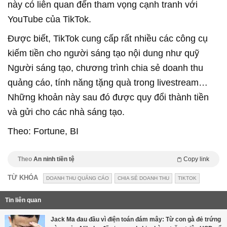
này có liên quan đến tham vọng cạnh tranh với
YouTube của TikTok.
Được biết, TikTok cung cấp rất nhiều các công cụ
kiếm tiền cho người sáng tạo nội dung như quỹ
Người sáng tạo, chương trình chia sẻ doanh thu
quảng cáo, tính năng tặng quà trong livestream…
Những khoản này sau đó được quy đổi thành tiền
và gửi cho các nhà sáng tạo.
Theo: Fortune, BI
Theo
An ninh tiền tệ
Copy link
TỪ KHÓA
DOANH THU QUẢNG CÁO
CHIA SẺ DOANH THU
TIKTOK
Tin liên quan
Jack Ma đau đầu vì điện toán đám mây: Từ con gà đẻ trứng