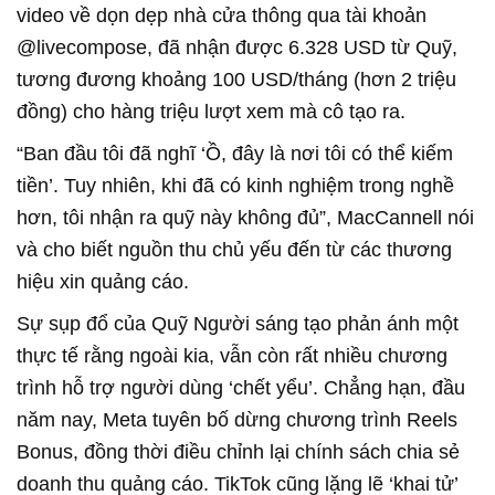
video về dọn dẹp nhà cửa thông qua tài khoản
@livecompose, đã nhận được 6.328 USD từ Quỹ,
tương đương khoảng 100 USD/tháng (hơn 2 triệu
đồng) cho hàng triệu lượt xem mà cô tạo ra.
“Ban đầu tôi đã nghĩ ‘Ồ, đây là nơi tôi có thể kiếm
tiền’. Tuy nhiên, khi đã có kinh nghiệm trong nghề
hơn, tôi nhận ra quỹ này không đủ”, MacCannell nói
và cho biết nguồn thu chủ yếu đến từ các thương
hiệu xin quảng cáo.
Sự sụp đổ của Quỹ Người sáng tạo phản ánh một
thực tế rằng ngoài kia, vẫn còn rất nhiều chương
trình hỗ trợ người dùng ‘chết yểu’. Chẳng hạn, đầu
năm nay, Meta tuyên bố dừng chương trình Reels
Bonus, đồng thời điều chỉnh lại chính sách chia sẻ
doanh thu quảng cáo. TikTok cũng lặng lẽ ‘khai tử’