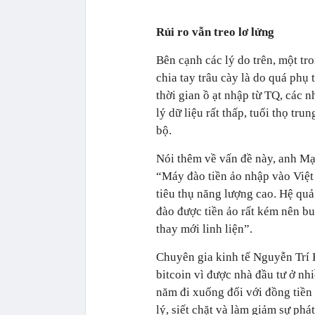
Rủi ro vẫn treo lơ lửng
Bên cạnh các lý do trên, một tr
chia tay trâu cày là do quá phụ
thời gian ồ ạt nhập từ TQ, các 
lý dữ liệu rất thấp, tuổi thọ tr
bộ.
Nói thêm về vấn đề này, anh Mạn
“Máy đào tiền ảo nhập vào Việt
tiêu thụ năng lượng cao. Hệ quả 
đào được tiền ảo rất kém nên bu
thay mới linh liện”.
Chuyên gia kinh tế Nguyễn Trí
bitcoin vì được nhà đầu tư ở nh
năm đi xuống đối với đồng tiền
lý, siết chặt và làm giảm sự phát