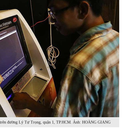
 ăn trên đường Lý Tự Trọng, quận 1, TP.HCM. Ảnh: HOÀNG GIANG