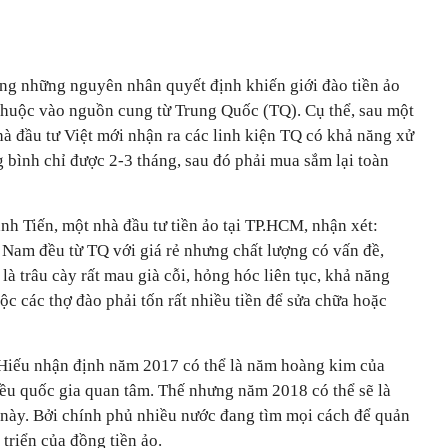
ong những nguyên nhân quyết định khiến giới đào tiền ảo
 thuộc vào nguồn cung từ Trung Quốc (TQ). Cụ thể, sau một
nhà đầu tư Việt mới nhận ra các linh kiện TQ có khả năng xử
ung bình chỉ được 2-3 tháng, sau đó phải mua sắm lại toàn
h Tiến, một nhà đầu tư tiền ảo tại TP.HCM, nhận xét:
 Nam đều từ TQ với giá rẻ nhưng chất lượng có vấn đề,
là trâu cày rất mau già cỗi, hỏng hóc liên tục, khả năng
ộc các thợ đào phải tốn rất nhiều tiền để sửa chữa hoặc
 Hiếu nhận định năm 2017 có thể là năm hoàng kim của
iều quốc gia quan tâm. Thế nhưng năm 2018 có thể sẽ là
 này. Bởi chính phủ nhiều nước đang tìm mọi cách để quản
 triển của đồng tiền ảo.