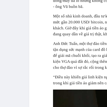
đồng/máy đã lỗ nhưng không có
- ông Vũ buồn bã.
Một số nhà kinh doanh, đầu tư 
mức gần 20.000 USD/ bitcoin, nh
khách. Giờ đây khi giá tiền ảo 
đang quay dần về giá trị thật, k
Anh Đức Tuấn, một thợ đào tiền 
tận dụng sức mạnh của card đồ
để giải mã chuỗi khối, tạo ra gi
kiện VGA quá đắt đỏ, cộng thêm
cho thợ đào vì sợ rắc rối trong
“Điều này khiến giá linh kiện n
trong khi giá tiền ảo giảm nên 