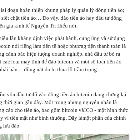
iai đoạn hoàn thiện khung pháp lý quản lý đồng tiền ảo;
siết chặt tiền ảo… Do vậy, đào tiền ảo hay đầu tư đồng
yên gia kinh tế Nguyễn Trí Hiếu nói.
iều lần khẳng định việc phát hành, cung ứng và sử dụng
tecoin nói riêng làm tiền tệ hoặc phương tiện thanh toán là
ng cảnh báo hiện tượng doanh nghiệp, nhà đầu tư bỏ ra
t các loại máy tính để đào bitcoin và một số loại tiền ảo
phải bán… đồng nát do bị thua lỗ trầm trọng.
ồn vốn đầu tư đổ vào đồng tiền ảo bitcoin đang chững lại
ng thời gian gần đây. Một trong những nguyên nhân là
ng cáo cho tiền ảo, bao gồm bitcoin vàICO - một hình thức
ay vì tiền mặt như bình thường. Đây làmột phần của chính
g lừa đảo.