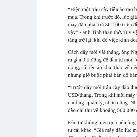
“Hiện một trâu cày tiền ảo rao b
mua. Trong khi trước đó, lúc gi
máy đào phải trả 80-100 triệu đ
vậy” - anh Tình than thở. Tuy v
tăng trở lại, khi đó việc kinh 
Cách đây mới vài tháng, ông Ng
ra gần 3 tỉ đồng để đầu tư một 
động, số tiền ảo khai thác về n
nhưng giờ buộc phải bán đổ bán
“Trước đây mỗi trâu cày đào đư
USD/tháng. Trong khi mỗi máy tố
chuồng, quản lý, nhân công. N
đào chỉ thu về khoảng 500.000 đ
Đầu tư không hiệu quả nên ông
tư cái khác. “Giá máy đào lúc m