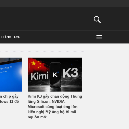
ẬT LÀNG TECH
n chip gây
Kimi K3 gây chấn động Thung
ndows 11 để
lũng Silicon, NVIDIA,
Microsoft cùng loạt ông lớn
kiến nghị Mỹ ủng hộ AI mã
nguồn mở