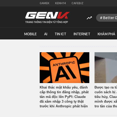
GAMEK
KENH14
CAFEBIZ
Better 
MOBILE
AI
TIN ICT
INTERNET
KHÁM PHÁ
Khai thác mật khẩu yếu, đánh
Được tạo ra t
cắp thông tin đăng nhập, phát
cuốn sách bị 
tán mã độc lên PyPI: Claude
tiêu hủy, Cla
đã xâm nhập 3 công ty thật
mình được xâ
trước khi Anthropic phát hiện
tro tàn của th