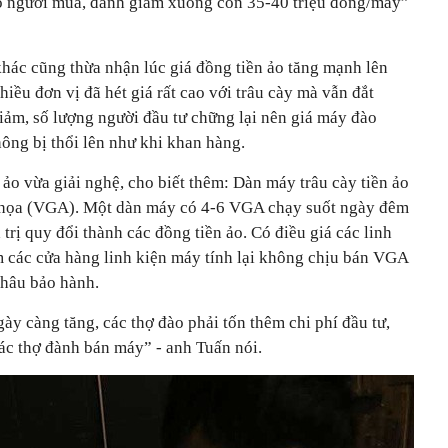
 người mua, đành giảm xuống còn 35-40 triệu đồng/máy”
khác cũng thừa nhận lúc giá đồng tiền ảo tăng mạnh lên
iều đơn vị đã hét giá rất cao với trâu cày mà vẫn đắt
giảm, số lượng người đầu tư chững lại nên giá máy đào
hông bị thổi lên như khi khan hàng.
ảo vừa giải nghệ, cho biết thêm: Dàn máy trâu cày tiền ảo
 họa (VGA). Một dàn máy có 4-6 VGA chạy suốt ngày đêm
á trị quy đổi thành các đồng tiền ảo. Có điều giá các linh
 các cửa hàng linh kiện máy tính lại không chịu bán VGA
 khâu bảo hành.
gày càng tăng, các thợ đào phải tốn thêm chi phí đầu tư,
các thợ đành bán máy” - anh Tuấn nói.