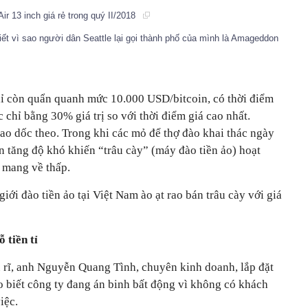
ir 13 inch giá rẻ trong quý II/2018
t vì sao người dân Seattle lại gọi thành phố của mình là Amageddon
chỉ còn quẩn quanh mức 10.000 USD/bitcoin, có thời điểm
chỉ bằng 30% giá trị so với thời điểm giá cao nhất.
ao dốc theo. Trong khi các mỏ để thợ đào khai thác ngày
n tăng độ khó khiến “trâu cày” (máy đào tiền ảo) hoạt
 mang về thấp.
giới đào tiền ảo tại Việt Nam ào ạt rao bán trâu cày với giá
 tiền tỉ
u rĩ, anh Nguyễn Quang Tình, chuyên kinh doanh, lắp đặt
o biết công ty đang án binh bất động vì không có khách
iệc.