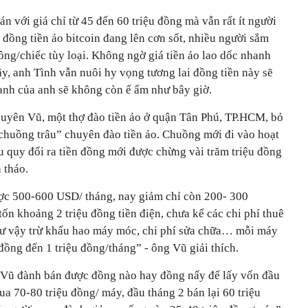
án với giá chỉ từ 45 đến 60 triệu đồng mà vẫn rất ít người
á đồng tiền ảo bitcoin đang lên cơn sốt, nhiều người sắm
ồng/chiếc tùy loại. Không ngờ giá tiền ảo lao dốc nhanh
ậy, anh Tình vẫn nuôi hy vọng tương lai đồng tiền này sẽ
doanh của anh sẽ không còn ế ẩm như bây giờ.
uyên Vũ, một thợ đào tiền ảo ở quận Tân Phú, TP.HCM, bỏ
“chuồng trâu” chuyên đào tiền ảo. Chuồng mới đi vào hoạt
ếu quy đổi ra tiền đồng mới được chừng vài trăm triệu đồng
 tháo.
ợc 500-600 USD/ tháng, nay giảm chỉ còn 200- 300
n khoảng 2 triệu đồng tiền điện, chưa kể các chi phí thuê
hư vậy trừ khấu hao máy móc, chi phí sửa chữa… mỗi máy
ồng đến 1 triệu đồng/tháng” - ông Vũ giải thích.
 Vũ đành bán được đồng nào hay đồng nấy để lấy vốn đầu
ua 70-80 triệu đồng/ máy, đầu tháng 2 bán lại 60 triệu