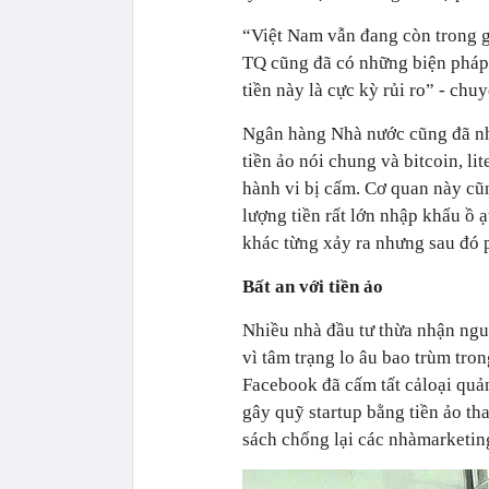
“Việt Nam vẫn đang còn trong g
TQ cũng đã có những biện pháp 
tiền này là cực kỳ rủi ro” - chu
Ngân hàng Nhà nước cũng đã nh
tiền ảo nói chung và bitcoin, li
hành vi bị cấm. Cơ quan này cũ
lượng tiền rất lớn nhập khẩu ồ ạ
khác từng xảy ra nhưng sau đó 
Bất an với tiền ảo
Nhiều nhà đầu tư thừa nhận ngu
vì tâm trạng lo âu bao trùm tro
Facebook đã cấm tất cảloại quả
gây quỹ startup bằng tiền ảo th
sách chống lại các nhàmarketin