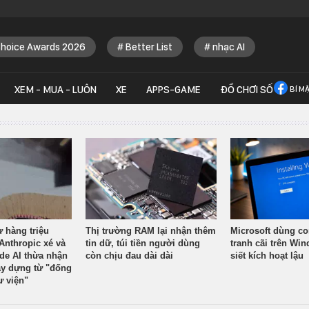
Choice Awards 2026
Better List
nhạc AI
XEM - MUA - LUÔN
XE
APPS-GAME
ĐỒ CHƠI SỐ
BÍ M
ừ hàng triệu
Thị trường RAM lại nhận thêm
Microsoft dùng co
Anthropic xé và
tin dữ, túi tiền người dùng
tranh cãi trên Wi
ude AI thừa nhận
còn chịu đau dài dài
siết kích hoạt lậu
y dựng từ "đống
ư viện"