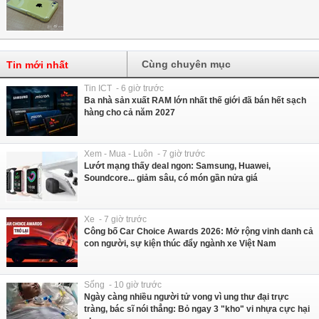
Cùng chuyên mục
Tin mới nhất
Tin ICT - 6 giờ trước
Ba nhà sản xuất RAM lớn nhất thế giới đã bán hết sạch
hàng cho cả năm 2027
Xem - Mua - Luôn - 7 giờ trước
Lướt mạng thấy deal ngon: Samsung, Huawei,
Soundcore... giảm sâu, có món gần nửa giá
Xe - 7 giờ trước
Công bố Car Choice Awards 2026: Mở rộng vinh danh cả
con người, sự kiện thúc đẩy ngành xe Việt Nam
Sống - 10 giờ trước
Ngày càng nhiều người tử vong vì ung thư đại trực
tràng, bác sĩ nói thẳng: Bỏ ngay 3 "kho" vi nhựa cực hại