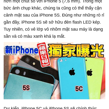
hơn một chút so với iPhone 5 (7,6 mm). Trong một
bức ảnh chụp khác, chúng ta cũng có thể thấy cận
cảnh mặt sau của iPhone 5S. Đúng như những rò rỉ
gần đây, iPhone 5S sẽ sở hữu đèn flash LED kép.
Tuy nhiên, có vẻ lớp vỏ nhôm mặt sau máy là dạng
sần và có màu xanh khá lạ mắt.
Dự kiến, iPhone 5C và iPhone 5S sẽ chính thức