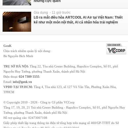
nhưng cực quen
Gia dụng - 11 giờ trước
LG ra mắt điều hòa ARTCOOL AI Air tại Việt Nam: Thiết
kế như một món nội thất, AI cá nhân hóa trải nghiệm
GenK
Chịu trách nhiệm quản lý nội dung:
Bà Nguyễn Bích Minh
TRỤ SỞ HÀ NỘI:
Tầng 22, Tòa nhà Center Building, Hapulico Complex, Số 01, phố
Nguyễn Huy Tưởng, phường Thanh Xuân, thành phố Hà Nội
Điện thoại:
024 7309 5555
.
Email:
info@genk.vn
VPĐD TẠI TP.HCM:
Tầng 4, Tòa nhà 123, số 127 Võ Văn Tần, Phường Xuân Hòa,
TPHCM
© Copyright 2010 - 2026 - Công ty Cổ phần VCCorp
Tầng 17, 19, 20, 21 Toà nhà Center Building - Hapulico Complex, Số 01, phố Nguyễn Huy
Tưởng, phường Thanh Xuân, thành phố Hà Nội
Hỗ trợ quảng cáo:
02473007108
Giấy phép thiết lập trang thông tin điện tử tổng hợp trên mạng số 460/GP-TTĐT do Sở
Thông tin và Truyền thông Hà Nội cấp ngày 03/02/2016