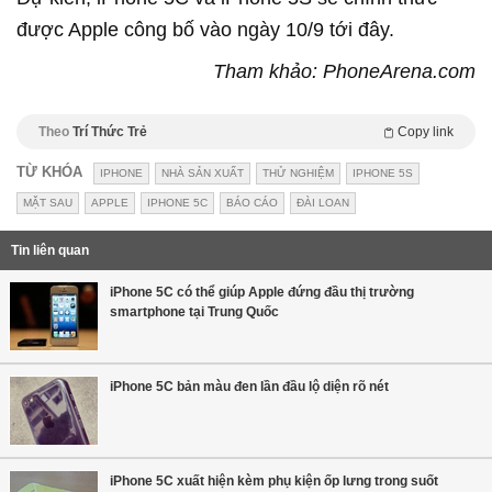
được Apple công bố vào ngày 10/9 tới đây.
Tham khảo: PhoneArena.com
Theo
Trí Thức Trẻ
Copy link
TỪ KHÓA
IPHONE
NHÀ SẢN XUẤT
THỬ NGHIỆM
IPHONE 5S
MẶT SAU
APPLE
IPHONE 5C
BÁO CÁO
ĐÀI LOAN
Tin liên quan
iPhone 5C có thể giúp Apple đứng đầu thị trường
smartphone tại Trung Quốc
iPhone 5C bản màu đen lần đầu lộ diện rõ nét
iPhone 5C xuất hiện kèm phụ kiện ốp lưng trong suốt