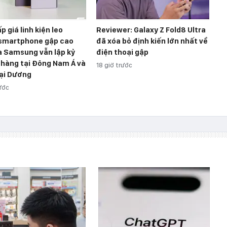
p giá linh kiện leo
Reviewer: Galaxy Z Fold8 Ultra
 smartphone gập cao
đã xóa bỏ định kiến lớn nhất về
a Samsung vẫn lập kỷ
điện thoại gập
 hàng tại Đông Nam Á và
18 giờ trước
ại Dương
rước