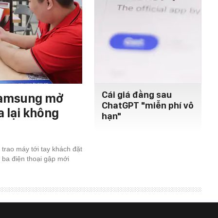
Cái giá đằng sau
 Samsung mở
ChatGPT "miễn phí vô
a lại không
hạn"
 trao máy tới tay khách đặt
 ba điện thoại gập mới