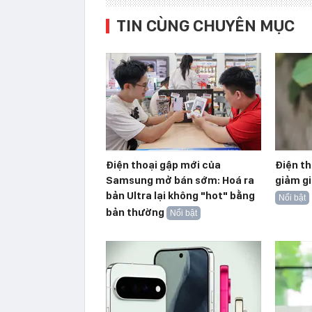
TIN CÙNG CHUYÊN MỤC
Điện thoại gập mới của
Điện t
Samsung mở bán sớm: Hoá ra
giảm gi
bản Ultra lại không "hot" bằng
Nổi bật
bản thường
Nổi bật