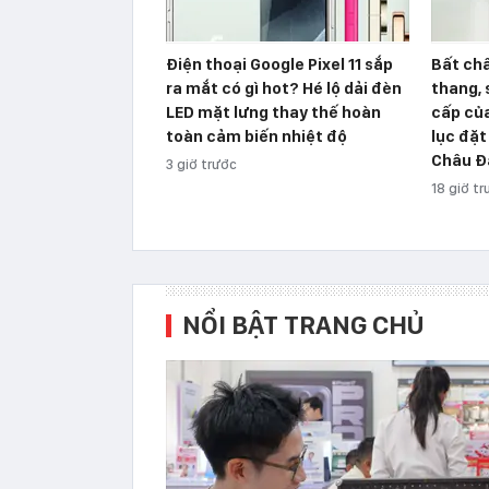
Điện thoại Google Pixel 11 sắp
Bất chấ
ra mắt có gì hot? Hé lộ dải đèn
thang,
LED mặt lưng thay thế hoàn
cấp củ
toàn cảm biến nhiệt độ
lục đặt
Châu Đ
3 giờ trước
18 giờ t
NỔI BẬT TRANG CHỦ