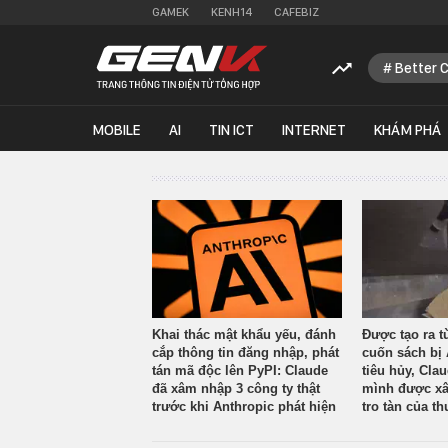
GAMEK
KENH14
CAFEBIZ
Better 
MOBILE
AI
TIN ICT
INTERNET
KHÁM PHÁ
Khai thác mật khẩu yếu, đánh
Được tạo ra t
cắp thông tin đăng nhập, phát
cuốn sách bị 
tán mã độc lên PyPI: Claude
tiêu hủy, Cla
đã xâm nhập 3 công ty thật
mình được xâ
trước khi Anthropic phát hiện
tro tàn của th