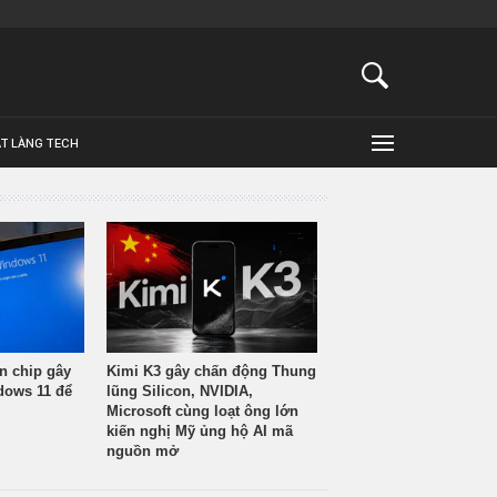
ẬT LÀNG TECH
n chip gây
Kimi K3 gây chấn động Thung
ndows 11 để
lũng Silicon, NVIDIA,
Microsoft cùng loạt ông lớn
kiến nghị Mỹ ủng hộ AI mã
nguồn mở