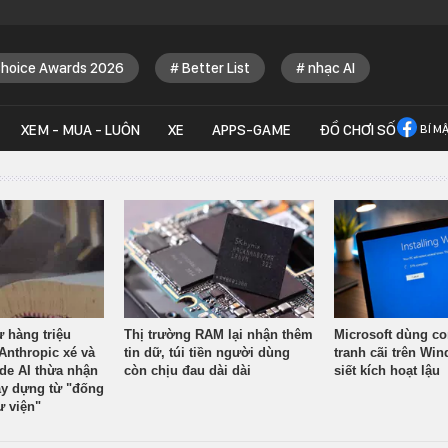
Choice Awards 2026
Better List
nhạc AI
XEM - MUA - LUÔN
XE
APPS-GAME
ĐỒ CHƠI SỐ
BÍ M
ừ hàng triệu
Thị trường RAM lại nhận thêm
Microsoft dùng co
Anthropic xé và
tin dữ, túi tiền người dùng
tranh cãi trên Wi
ude AI thừa nhận
còn chịu đau dài dài
siết kích hoạt lậu
y dựng từ "đống
ư viện"