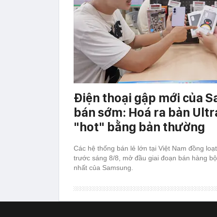
Điện thoại gập mới của
bán sớm: Hoá ra bản Ultr
"hot" bằng bản thường
Các hệ thống bán lẻ lớn tại Việt Nam đồng loạt
trước sáng 8/8, mở đầu giai đoạn bán hàng bộ
nhất của Samsung.