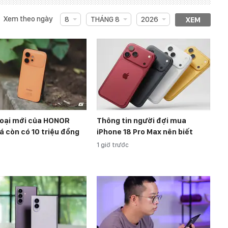
Xem theo ngày
8
THÁNG 8
2026
XEM
hoại mới của HONOR
Thông tin người đợi mua
á còn có 10 triệu đồng
iPhone 18 Pro Max nên biết
1 giờ trước