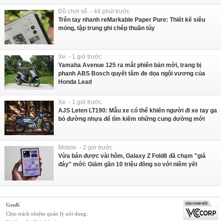
Đồ chơi số - 44 phút trước
Trên tay nhanh reMarkable Paper Pure: Thiết kế siêu
mỏng, tập trung ghi chép thuần túy
Xe - 1 giờ trước
Yamaha Avenue 125 ra mắt phiên bản mới, trang bị
phanh ABS Bosch quyết tâm đe dọa ngôi vương của
Honda Lead
Xe - 1 giờ trước
AJS Leten LT190: Mẫu xe có thể khiến người đi xe tay ga
bỏ đường nhựa để tìm kiếm những cung đường mới
Mobile - 2 giờ trước
Vừa bán được vài hôm, Galaxy Z Fold8 đã chạm "giá
đáy" mới: Giảm gần 10 triệu đồng so với niêm yết
GenK
Chịu trách nhiệm quản lý nội dung: