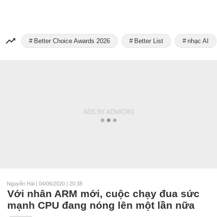
Better Choice Awards 2026
Better List
nhạc AI
Nguyễn Hải
|
04/06/2020 | 20:38
Với nhân ARM mới, cuộc chạy đua sức
mạnh CPU đang nóng lên một lần nữa