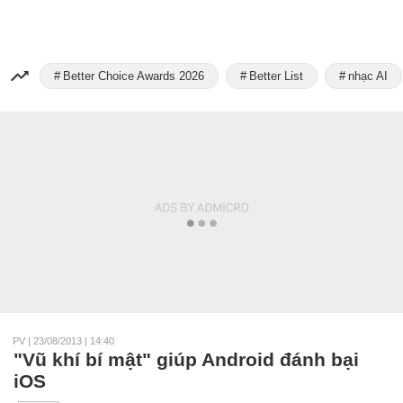
Better Choice Awards 2026
Better List
nhạc AI
PV
|
23/08/2013 | 14:40
"Vũ khí bí mật" giúp Android đánh bại
iOS