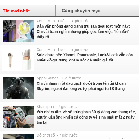
Cùng chuyên mục
Tin mới nhất
Xem - Mua - Luôn - 3 giờ trước
Dân văn phòng đang tranh thủ săn deal loạt món này:
Chỉ vài trăm nghìn nhưng giúp góc làm việc "lên đời"
thấy rõ
Xem - Mua - Luôn - 5 giờ trước
Sale chưa hết: Xiaomi, Panasonic, Lock&Lock vẫn còn
nhiều đồ gia dụng, chăm sóc cá nhân giá tốt
Apps/Games - 6 giờ trước
Chỉ vì nhầm một dấu gạch dưới trong tên tài khoản
Skyrim, người đàn ông vô tội phải ngồi tù 18 tháng
Khám phá - 7 giờ trước
Vứt nhầm tấm vé số trúng hơn 30 tỷ đồng vào thùng rác,
người đàn ông khiến cả công ty vệ sinh phải mất 2 ngày
tìm lại
Đồ chơi số - 7 giờ trước