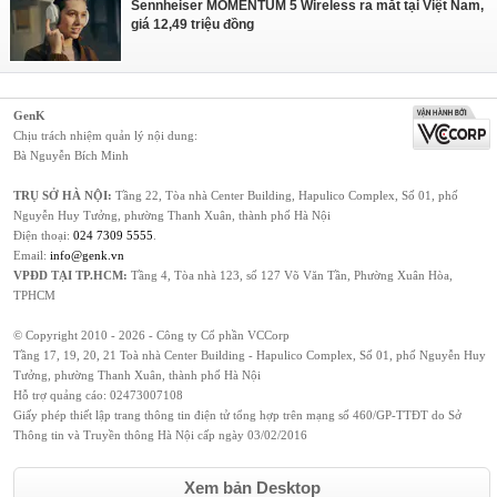
Sennheiser MOMENTUM 5 Wireless ra mắt tại Việt Nam,
giá 12,49 triệu đồng
GenK
Chịu trách nhiệm quản lý nội dung:
Bà Nguyễn Bích Minh
TRỤ SỞ HÀ NỘI:
Tầng 22, Tòa nhà Center Building, Hapulico Complex, Số 01, phố
Nguyễn Huy Tưởng, phường Thanh Xuân, thành phố Hà Nội
Điện thoại:
024 7309 5555
.
Email:
info@genk.vn
VPĐD TẠI TP.HCM:
Tầng 4, Tòa nhà 123, số 127 Võ Văn Tần, Phường Xuân Hòa,
TPHCM
© Copyright 2010 - 2026 - Công ty Cổ phần VCCorp
Tầng 17, 19, 20, 21 Toà nhà Center Building - Hapulico Complex, Số 01, phố Nguyễn Huy
Tưởng, phường Thanh Xuân, thành phố Hà Nội
Hỗ trợ quảng cáo:
02473007108
Giấy phép thiết lập trang thông tin điện tử tổng hợp trên mạng số 460/GP-TTĐT do Sở
Thông tin và Truyền thông Hà Nội cấp ngày 03/02/2016
Xem bản Desktop