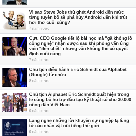
Vì sao Steve Jobs thù ghét Android đến mức
từng tuyên bố sẽ phá hủy Android đến khi trút
hơi thở cuối cùng?
7 năm trước
Cựu CEO Google tiết lộ bài học mà "gã khổng lồ
công nghệ" nhận được sau khi phỏng vấn ứng
viên "đến chết" nhưng vẫn không thể có quyết
định cuối cùng
7 năm trước
Chủ tịch điều hành Eric Schmidt của Alphabet
(Google) từ chức
8 năm trước
Chủ tịch Alphabet Eric Schmidt xuất hiện trong
lễ công bố hỗ trợ đào tạo kỹ thuật số cho 30.000
nông dân Việt Nam
9 năm trước
Lắng nghe những lời khuyên sự nghiệp lạ lùng
từ các nhân vật nổi tiếng thế giới
9 năm trước