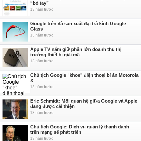
“bó tay”
13 năm trước
Google trên đà sản xuất đại trà kính Google
Glass
13 năm trước
Apple TV nắm giữ phần lớn doanh thu thị
trường thiết bị giải mã
13 năm trước
Chủ tịch Google "khoe" điện thoại bí ẩn Motorola
X
13 năm trước
Eric Schmidt: Mối quan hệ giữa Google và Apple
đang được cải thiện
13 năm trước
Chủ tịch Google: Dịch vụ quản lý thanh danh
trên mạng sẽ phát triển
13 năm trước