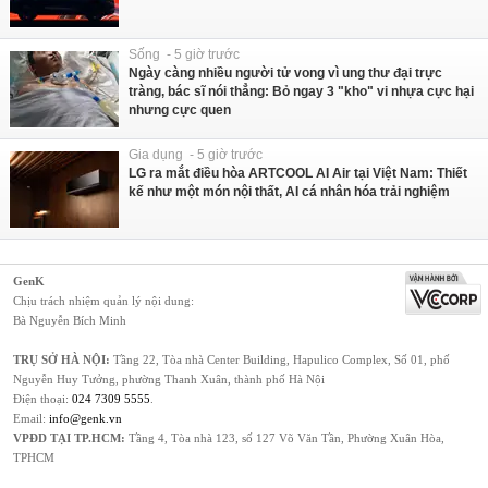
Sống - 5 giờ trước
Ngày càng nhiều người tử vong vì ung thư đại trực
tràng, bác sĩ nói thẳng: Bỏ ngay 3 "kho" vi nhựa cực hại
nhưng cực quen
Gia dụng - 5 giờ trước
LG ra mắt điều hòa ARTCOOL AI Air tại Việt Nam: Thiết
kế như một món nội thất, AI cá nhân hóa trải nghiệm
GenK
Chịu trách nhiệm quản lý nội dung:
Bà Nguyễn Bích Minh
TRỤ SỞ HÀ NỘI:
Tầng 22, Tòa nhà Center Building, Hapulico Complex, Số 01, phố
Nguyễn Huy Tưởng, phường Thanh Xuân, thành phố Hà Nội
Điện thoại:
024 7309 5555
.
Email:
info@genk.vn
VPĐD TẠI TP.HCM:
Tầng 4, Tòa nhà 123, số 127 Võ Văn Tần, Phường Xuân Hòa,
TPHCM