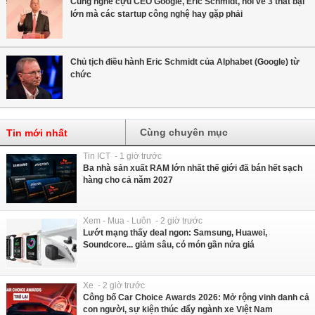
Cùng nghe cựu CEO Google, Eric Schmidt, nói về 3 thất bại
lớn mà các startup công nghệ hay gặp phải
Chủ tịch điều hành Eric Schmidt của Alphabet (Google) từ
chức
Cùng chuyên mục
Tin mới nhất
Tin ICT - 1 giờ trước
Ba nhà sản xuất RAM lớn nhất thế giới đã bán hết sạch
hàng cho cả năm 2027
Xem - Mua - Luôn - 2 giờ trước
Lướt mạng thấy deal ngon: Samsung, Huawei,
Soundcore... giảm sâu, có món gần nửa giá
Xe - 2 giờ trước
Công bố Car Choice Awards 2026: Mở rộng vinh danh cả
con người, sự kiện thúc đẩy ngành xe Việt Nam