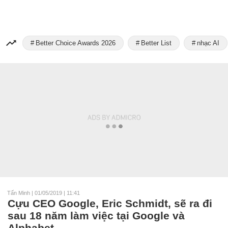
Better Choice Awards 2026
Better List
nhạc AI
Tấn Minh
|
01/05/2019 | 11:41
Cựu CEO Google, Eric Schmidt, sẽ ra đi
sau 18 năm làm việc tại Google và
Alphabet