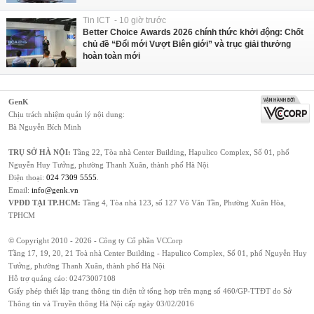
Tin ICT - 10 giờ trước
Better Choice Awards 2026 chính thức khởi động: Chốt
chủ đề “Đổi mới Vượt Biên giới” và trục giải thưởng
hoàn toàn mới
GenK
Chịu trách nhiệm quản lý nội dung:
Bà Nguyễn Bích Minh
TRỤ SỞ HÀ NỘI:
Tầng 22, Tòa nhà Center Building, Hapulico Complex, Số 01, phố
Nguyễn Huy Tưởng, phường Thanh Xuân, thành phố Hà Nội
Điện thoại:
024 7309 5555
.
Email:
info@genk.vn
VPĐD TẠI TP.HCM:
Tầng 4, Tòa nhà 123, số 127 Võ Văn Tần, Phường Xuân Hòa,
TPHCM
© Copyright 2010 - 2026 - Công ty Cổ phần VCCorp
Tầng 17, 19, 20, 21 Toà nhà Center Building - Hapulico Complex, Số 01, phố Nguyễn Huy
Tưởng, phường Thanh Xuân, thành phố Hà Nội
Hỗ trợ quảng cáo:
02473007108
Giấy phép thiết lập trang thông tin điện tử tổng hợp trên mạng số 460/GP-TTĐT do Sở
Thông tin và Truyền thông Hà Nội cấp ngày 03/02/2016