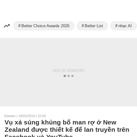
Better Choice Awards 2026
Better List
nhạc AI
Damien
|
16/03/2019 | 15:00
Vụ xả súng khủng bố man rợ ở New
Zealand được thiết kế để lan truyền trên
Facebook và YouTube