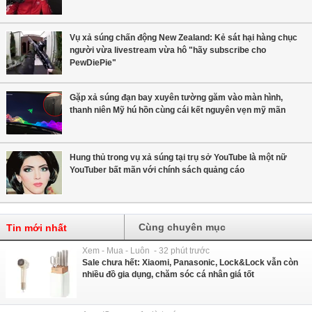
Vụ xả súng chấn động New Zealand: Kẻ sát hại hàng chục
người vừa livestream vừa hô "hãy subscribe cho
PewDiePie"
Gặp xả súng đạn bay xuyên tường găm vào màn hình,
thanh niên Mỹ hú hồn cùng cái kết nguyên vẹn mỹ mãn
Hung thủ trong vụ xả súng tại trụ sở YouTube là một nữ
YouTuber bất mãn với chính sách quảng cáo
Cùng chuyên mục
Tin mới nhất
Xem - Mua - Luôn - 32 phút trước
Sale chưa hết: Xiaomi, Panasonic, Lock&Lock vẫn còn
nhiều đồ gia dụng, chăm sóc cá nhân giá tốt