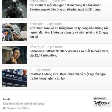
Apps/Games - 1 giờ trước
Chỉ vì nhầm một dấu gạch dưới trong tên tài khoản
Skyrim, người đàn ông vô tội phải ngồi tù 18 tháng
Khám phá - 2 giờ trước
Vứt nhầm tấm vé số trúng hơn 30 tỷ đồng vào thùng rác,
người đàn ông khiến cả công ty vệ sinh phải mất 2 ngày
tìm lại
Đồ chơi số - 2 giờ trước
Sennheiser MOMENTUM 5 Wireless ra mắt tại Việt Nam,
giá 12,49 triệu đồng
AI - 2 giờ trước
Chatbot AI đang viral thực chất chỉ có một người ngồi
trả lời hàng nghìn câu hỏi
GenK
Chịu trách nhiệm quản lý nội dung:
Bà Nguyễn Bích Minh