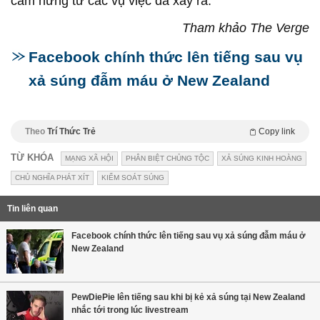
cảm hứng từ các vụ việc đã xảy ra.
Tham khảo The Verge
Facebook chính thức lên tiếng sau vụ
xả súng đẫm máu ở New Zealand
Theo
Trí Thức Trẻ
Copy link
TỪ KHÓA
MẠNG XÃ HỘI
PHÂN BIỆT CHỦNG TỘC
XẢ SÚNG KINH HOÀNG
CHỦ NGHĨA PHÁT XÍT
KIỂM SOÁT SÚNG
Tin liên quan
Facebook chính thức lên tiếng sau vụ xả súng đẫm máu ở
New Zealand
PewDiePie lên tiếng sau khi bị kẻ xả súng tại New Zealand
nhắc tới trong lúc livestream