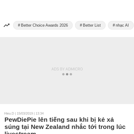
Better Choice Awards 2026
Better List
nhạc AI
Hieu.D
|
15/03/2019 | 13:34
PewDiePie lên tiếng sau khi bị kẻ xả
súng tại New Zealand nhắc tới trong lúc
livestream