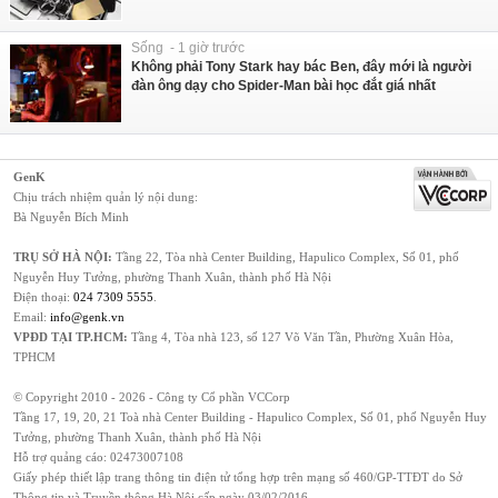
Sống - 1 giờ trước
Không phải Tony Stark hay bác Ben, đây mới là người
đàn ông dạy cho Spider-Man bài học đắt giá nhất
GenK
Chịu trách nhiệm quản lý nội dung:
Bà Nguyễn Bích Minh
TRỤ SỞ HÀ NỘI:
Tầng 22, Tòa nhà Center Building, Hapulico Complex, Số 01, phố
Nguyễn Huy Tưởng, phường Thanh Xuân, thành phố Hà Nội
Điện thoại:
024 7309 5555
.
Email:
info@genk.vn
VPĐD TẠI TP.HCM:
Tầng 4, Tòa nhà 123, số 127 Võ Văn Tần, Phường Xuân Hòa,
TPHCM
© Copyright 2010 - 2026 - Công ty Cổ phần VCCorp
Tầng 17, 19, 20, 21 Toà nhà Center Building - Hapulico Complex, Số 01, phố Nguyễn Huy
Tưởng, phường Thanh Xuân, thành phố Hà Nội
Hỗ trợ quảng cáo:
02473007108
Giấy phép thiết lập trang thông tin điện tử tổng hợp trên mạng số 460/GP-TTĐT do Sở
Thông tin và Truyền thông Hà Nội cấp ngày 03/02/2016