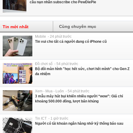
cầu nạn nhân subscribe cho PewDiePie
Cùng chuyên mục
Tin mới nhất
Mobile - 24 phút trước
Tin vui cho tất cả người đang có iPhone cũ
Đồ chơi số - 54 phút trước
Bộ đôi màn hình "học hết sức, chơi hết mình" cho Gen Z
đa nhiệm
Xem - Mua - Luôn - 54 phút trước
3 mẫu máy hút bụi khiến nhiều người “wow”: Giá chỉ
khoảng 500.000 đồng, lượt bán khủng
Tin ICT - 1 giờ trước
Người có tài khoản ngân hàng nhớ kỹ thông báo sau