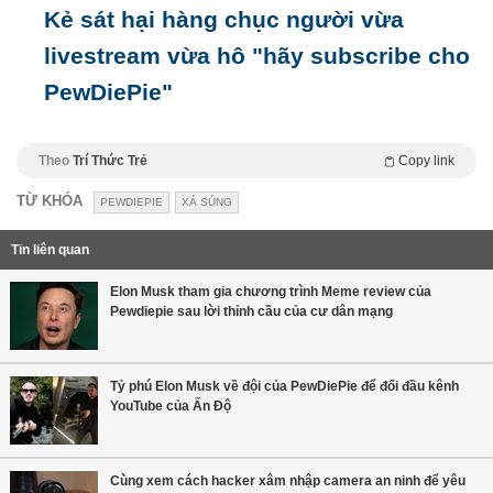
Kẻ sát hại hàng chục người vừa
livestream vừa hô "hãy subscribe cho
PewDiePie"
Theo
Trí Thức Trẻ
Copy link
TỪ KHÓA
PEWDIEPIE
XẢ SÚNG
Tin liên quan
Elon Musk tham gia chương trình Meme review của
Pewdiepie sau lời thỉnh cầu của cư dân mạng
Tỷ phú Elon Musk về đội của PewDiePie để đối đầu kênh
YouTube của Ấn Độ
Cùng xem cách hacker xâm nhập camera an ninh để yêu