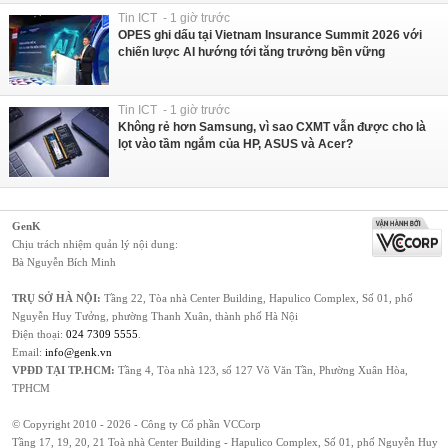
Tin ICT - 1 giờ trước
OPES ghi dấu tại Vietnam Insurance Summit 2026 với
chiến lược AI hướng tới tăng trưởng bền vững
Tin ICT - 1 giờ trước
Không rẻ hơn Samsung, vì sao CXMT vẫn được cho là
lọt vào tầm ngắm của HP, ASUS và Acer?
GenK
Chịu trách nhiệm quản lý nội dung:
Bà Nguyễn Bích Minh
TRỤ SỞ HÀ NỘI:
Tầng 22, Tòa nhà Center Building, Hapulico Complex, Số 01, phố
Nguyễn Huy Tưởng, phường Thanh Xuân, thành phố Hà Nội
Điện thoại:
024 7309 5555
.
Email:
info@genk.vn
VPĐD TẠI TP.HCM:
Tầng 4, Tòa nhà 123, số 127 Võ Văn Tần, Phường Xuân Hòa,
TPHCM
© Copyright 2010 - 2026 - Công ty Cổ phần VCCorp
Tầng 17, 19, 20, 21 Toà nhà Center Building - Hapulico Complex, Số 01, phố Nguyễn Huy