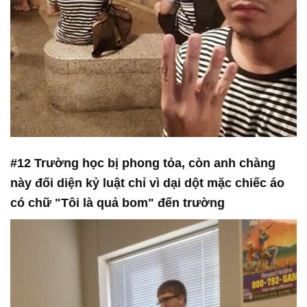
#12 Trường học bị phong tỏa, còn anh chàng
này đối diện kỷ luật chỉ vì dại dột mặc chiếc áo
có chữ "Tôi là quả bom" đến trường