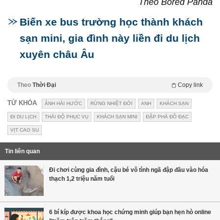
Theo Bored Panda
Biến xe bus trường học thành khách
sạn mini, gia đình này liền đi du lịch
xuyên châu Âu
Theo
Thời Đại
Copy link
TỪ KHÓA
ẢNH HÀI HƯỚC
RỪNG NHIỆT ĐỚI
ANH
KHÁCH SẠN
ĐI DU LỊCH
THÁI ĐỘ PHỤC VỤ
KHÁCH SẠN MINI
ĐẬP PHÁ ĐỒ ĐẠC
VỊT CAO SU
Tin liên quan
Đi chơi cùng gia đình, cậu bé vô tình ngã đập đầu vào hóa
thạch 1,2 triệu năm tuổi
6 bí kíp được khoa học chứng minh giúp bạn hẹn hò online