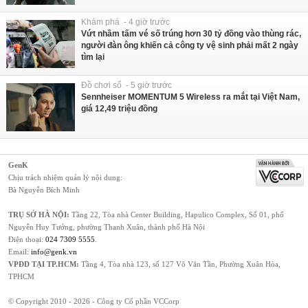
Khám phá - 4 giờ trước
Vứt nhầm tấm vé số trúng hơn 30 tỷ đồng vào thùng rác,
người đàn ông khiến cả công ty vệ sinh phải mất 2 ngày
tìm lại
Đồ chơi số - 5 giờ trước
Sennheiser MOMENTUM 5 Wireless ra mắt tại Việt Nam,
giá 12,49 triệu đồng
GenK
Chịu trách nhiệm quản lý nội dung:
Bà Nguyễn Bích Minh
TRỤ SỞ HÀ NỘI:
Tầng 22, Tòa nhà Center Building, Hapulico Complex, Số 01, phố
Nguyễn Huy Tưởng, phường Thanh Xuân, thành phố Hà Nội
Điện thoại:
024 7309 5555
.
Email:
info@genk.vn
VPĐD TẠI TP.HCM:
Tầng 4, Tòa nhà 123, số 127 Võ Văn Tần, Phường Xuân Hòa,
TPHCM
© Copyright 2010 - 2026 - Công ty Cổ phần VCCorp