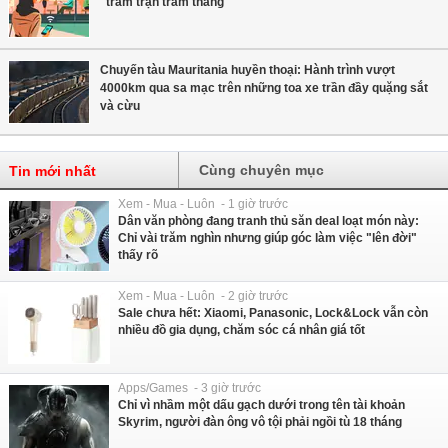
"trăm trận trăm thắng"
Chuyến tàu Mauritania huyền thoại: Hành trình vượt
4000km qua sa mạc trên những toa xe trần đầy quặng sắt
và cừu
Cùng chuyên mục
Tin mới nhất
Xem - Mua - Luôn - 1 giờ trước
Dân văn phòng đang tranh thủ săn deal loạt món này:
Chỉ vài trăm nghìn nhưng giúp góc làm việc "lên đời"
thấy rõ
Xem - Mua - Luôn - 2 giờ trước
Sale chưa hết: Xiaomi, Panasonic, Lock&Lock vẫn còn
nhiều đồ gia dụng, chăm sóc cá nhân giá tốt
Apps/Games - 3 giờ trước
Chỉ vì nhầm một dấu gạch dưới trong tên tài khoản
Skyrim, người đàn ông vô tội phải ngồi tù 18 tháng