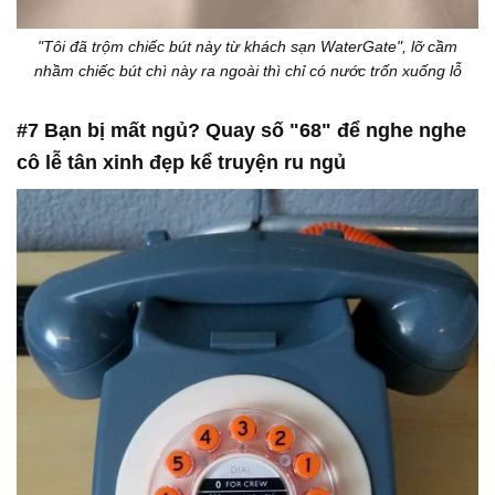
"Tôi đã trộm chiếc bút này từ khách sạn WaterGate", lỡ cầm
nhầm chiếc bút chì này ra ngoài thì chỉ có nước trốn xuống lỗ
#7 Bạn bị mất ngủ? Quay số "68" để nghe nghe
cô lễ tân xinh đẹp kể truyện ru ngủ