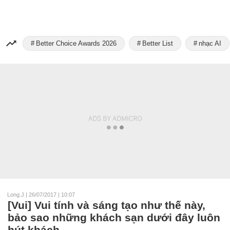
Better Choice Awards 2026
Better List
nhạc AI
Long.J
|
26/07/2017 | 10:07
[Vui] Vui tính và sáng tạo như thế này,
bảo sao những khách sạn dưới đây luôn
hút khách