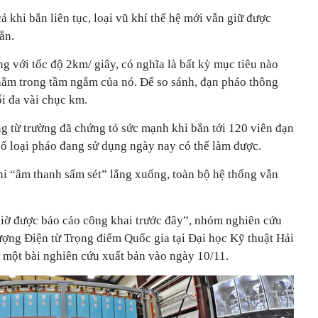
ả khi bắn liên tục, loại vũ khí thế hệ mới vẫn giữ được
ắn.
 với tốc độ 2km/ giây, có nghĩa là bất kỳ mục tiêu nào
ằm trong tầm ngắm của nó. Để so sánh, đạn pháo thông
i đa vài chục km.
g từ trường đã chứng tỏ sức mạnh khi bắn tới 120 viên đạn
số loại pháo đang sử dụng ngày nay có thể làm được.
hi “âm thanh sấm sét” lắng xuống, toàn bộ hệ thống vẫn
iờ được báo cáo công khai trước đây”, nhóm nghiên cứu
ợng Điện từ Trọng điểm Quốc gia tại Đại học Kỹ thuật Hải
 một bài nghiên cứu xuất bản vào ngày 10/11.