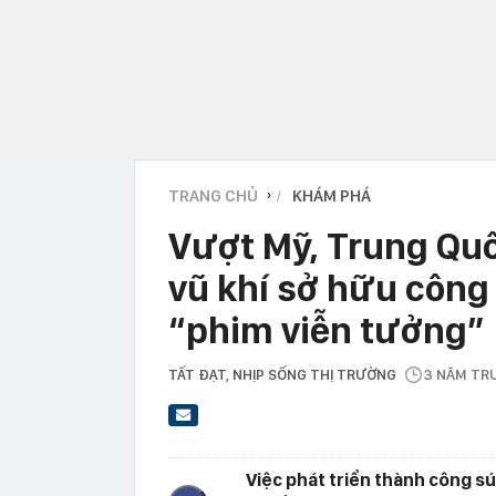
TRANG CHỦ
KHÁM PHÁ
›
Vượt Mỹ, Trung Quố
vũ khí sở hữu công
“phim viễn tưởng”
TẤT ĐẠT
, NHỊP SỐNG THỊ TRƯỜNG
3 NĂM TR
Việc phát triển thành công s