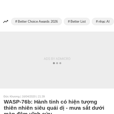
Better Choice Awards 2026
Better List
nhạc AI
Đức Khương
|
16/04/2020 | 21:39
WASP-76b: Hành tinh có hiện tượng
thiên nhiên siêu quái dị - mưa sắt dưới
màn đêm vĩnh cửu