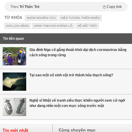
Theo
Trí Thức Trẻ
Copy link
TỪ KHÓA
NHÓM NGHIÊN CỨU
HIỆN TƯỢNG THIÊN NHIÊN
KIM LOẠI NẶNG
HÀNH TINH KHÍ KHỔNG LỒ
HỆ MẶT TRỜI
Tin liên quan
Gia đình Nga cố gắng thoát khỏi đại dịch coronavirus bằng
cách sống trong rừng
Tại sao một số sinh vật trở thành hóa thạch sống?
Nghệ sĩ Nhật vẽ tranh siêu thực khiến người xem cứ ngỡ
như đang nhìn một con mực sống trước mặt
Cùng chuyên mục
Tin mới nhất