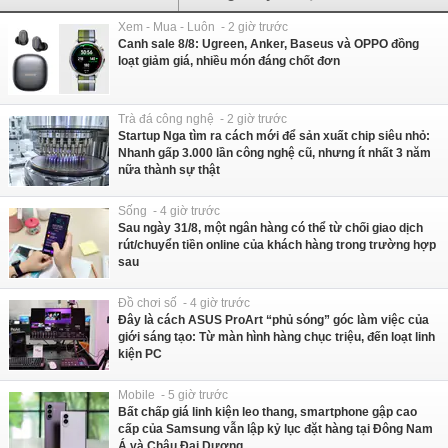
Xem - Mua - Luôn - 2 giờ trước
Canh sale 8/8: Ugreen, Anker, Baseus và OPPO đồng
loạt giảm giá, nhiều món đáng chốt đơn
Trà đá công nghệ - 2 giờ trước
Startup Nga tìm ra cách mới để sản xuất chip siêu nhỏ:
Nhanh gấp 3.000 lần công nghệ cũ, nhưng ít nhất 3 năm
nữa thành sự thật
Sống - 4 giờ trước
Sau ngày 31/8, một ngân hàng có thể từ chối giao dịch
rút/chuyển tiền online của khách hàng trong trường hợp
sau
Đồ chơi số - 4 giờ trước
Đây là cách ASUS ProArt “phủ sóng” góc làm việc của
giới sáng tạo: Từ màn hình hàng chục triệu, đến loạt linh
kiện PC
Mobile - 5 giờ trước
Bất chấp giá linh kiện leo thang, smartphone gập cao
cấp của Samsung vẫn lập kỷ lục đặt hàng tại Đông Nam
Á và Châu Đại Dương