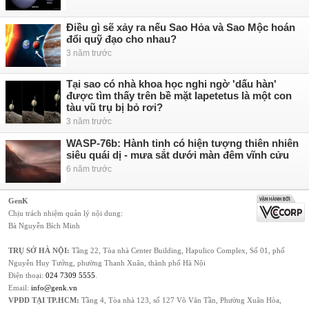
Điều gì sẽ xảy ra nếu Sao Hỏa và Sao Mộc hoán
đổi quỹ đạo cho nhau?
3 năm trước
Tại sao có nhà khoa học nghi ngờ 'dấu hàn'
được tìm thấy trên bề mặt Iapetetus là một con
tàu vũ trụ bị bỏ rơi?
3 năm trước
WASP-76b: Hành tinh có hiện tượng thiên nhiên
siêu quái dị - mưa sắt dưới màn đêm vĩnh cửu
6 năm trước
GenK
Chịu trách nhiệm quản lý nội dung:
Bà Nguyễn Bích Minh
TRỤ SỞ HÀ NỘI:
Tầng 22, Tòa nhà Center Building, Hapulico Complex, Số 01, phố
Nguyễn Huy Tưởng, phường Thanh Xuân, thành phố Hà Nội
Điện thoại:
024 7309 5555
.
Email:
info@genk.vn
VPĐD TẠI TP.HCM:
Tầng 4, Tòa nhà 123, số 127 Võ Văn Tần, Phường Xuân Hòa,