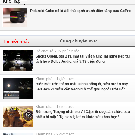
Polaroid Cube sẽ là đối thủ cạnh tranh tiềm tàng của GoPro
Cùng chuyên mục
Tin mới nhất
Đồ chơi số - 19 phút trước
Shokz OpenDots 2 ra mắt tại Việt Nam: Tai nghe kẹp tai
tích hợp Dolby Audio, giá 5,99 triệu đồng
Khám phá - 1 giờ trước
Biến Mặt Trời thành thấu kính khổng lồ, siêu dự án bay
548 đơn vị thiên văn vạch mở thế giới ngoài Trái Đất
Khám phá - 1 giờ trước
Bên trong Tượng nhân sư Ai Cập rốt cuộc ẩn chứa bao
nhiêu bí mật? Tại sao lại cấm khảo sát khoa học?
Khám phá - 2 giờ trước