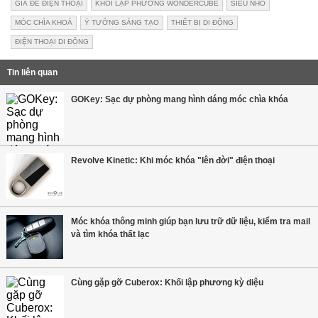
GIÁ ĐỂ ĐIỆN THOẠI
KHỐI LẬP PHƯƠNG WONDERCUBE
SIÊU NHỎ
MÓC CHÌA KHOÁ
Ý TƯỞNG SÁNG TẠO
THIẾT BỊ DI ĐỘNG
ĐIỆN THOẠI DI ĐỘNG
Tin liên quan
GOKey: Sạc dự phòng mang hình dáng móc chìa khóa
Revolve Kinetic: Khi móc khóa "lên đời" điện thoại
Móc khóa thông minh giúp bạn lưu trữ dữ liệu, kiểm tra mail
và tìm khóa thất lạc
Cùng gặp gỡ Cuberox: Khối lập phương kỳ diệu