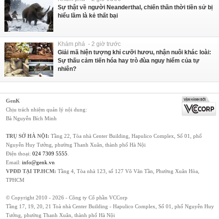
Sự thật về người Neanderthal, chiến thần thời tiền sử bị
hiểu lầm là kẻ thất bại
Khám phá - 2 giờ trước
Giải mã hiện tượng khỉ cưỡi hươu, nhận nuôi khác loài:
Sự thấu cảm tiến hóa hay trò đùa nguy hiểm của tự
nhiên?
GenK
Chịu trách nhiệm quản lý nội dung:
Bà Nguyễn Bích Minh
TRỤ SỞ HÀ NỘI:
Tầng 22, Tòa nhà Center Building, Hapulico Complex, Số 01, phố
Nguyễn Huy Tưởng, phường Thanh Xuân, thành phố Hà Nội
Điện thoại:
024 7309 5555
.
Email:
info@genk.vn
VPĐD TẠI TP.HCM:
Tầng 4, Tòa nhà 123, số 127 Võ Văn Tần, Phường Xuân Hòa,
TPHCM
© Copyright 2010 - 2026 - Công ty Cổ phần VCCorp
Tầng 17, 19, 20, 21 Toà nhà Center Building - Hapulico Complex, Số 01, phố Nguyễn Huy
Tưởng, phường Thanh Xuân, thành phố Hà Nội