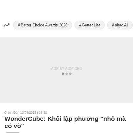
Better Choice Awards 2026
Better List
nhạc AI
Chinh Đỗ
|
12/03/2015 | 13:30
WonderCube: Khối lập phương "nhỏ mà
có võ"