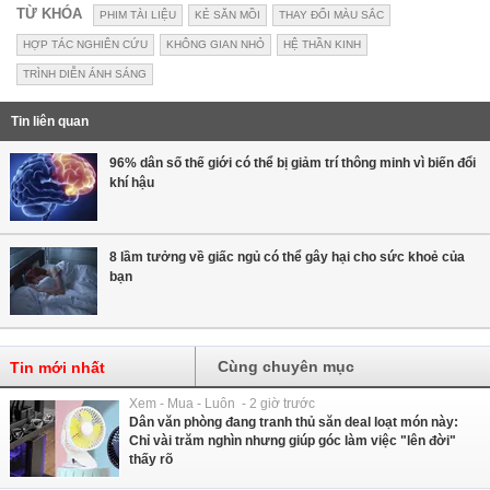
TỪ KHÓA
PHIM TÀI LIỆU
KẺ SĂN MỒI
THAY ĐỔI MÀU SẮC
HỢP TÁC NGHIÊN CỨU
KHÔNG GIAN NHỎ
HỆ THẦN KINH
TRÌNH DIỄN ÁNH SÁNG
Tin liên quan
96% dân số thế giới có thể bị giảm trí thông minh vì biến đổi
khí hậu
8 lầm tưởng về giấc ngủ có thể gây hại cho sức khoẻ của
bạn
Cùng chuyên mục
Tin mới nhất
Xem - Mua - Luôn - 2 giờ trước
Dân văn phòng đang tranh thủ săn deal loạt món này:
Chỉ vài trăm nghìn nhưng giúp góc làm việc "lên đời"
thấy rõ