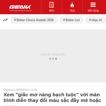
Mới
Hot
Mở rộng
Better Choice Awards 2026
Better List
nhạc AI
Ryankog
|
28/09/2019 | 12:06
Xem "giấc mơ nàng bạch tuộc" với màn
trình diễn thay đổi màu sắc đầy mê hoặc