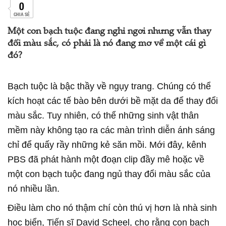
0
CHIA SẺ
Một con bạch tuộc đang nghỉ ngơi nhưng vẫn thay
đổi màu sắc, có phải là nó đang mơ về một cái gì
đó?
Bạch tuộc là bậc thầy về ngụy trang. Chúng có thể
kích hoạt các tế bào bên dưới bề mặt da để thay đổi
màu sắc. Tuy nhiên, có thể những sinh vật thân
mềm này không tạo ra các màn trình diễn ánh sáng
chỉ để quấy rầy những kẻ săn mồi. Mới đây, kênh
PBS đã phát hành một đoạn clip đầy mê hoặc về
một con bạch tuộc đang ngủ thay đổi màu sắc của
nó nhiều lần.
Điều làm cho nó thậm chí còn thú vị hơn là nhà sinh
học biển, Tiến sĩ David Scheel, cho rằng con bạch