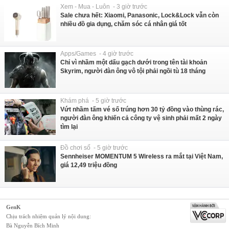
Xem - Mua - Luôn - 3 giờ trước
Sale chưa hết: Xiaomi, Panasonic, Lock&Lock vẫn còn
nhiều đồ gia dụng, chăm sóc cá nhân giá tốt
Apps/Games - 4 giờ trước
Chỉ vì nhầm một dấu gạch dưới trong tên tài khoản
Skyrim, người đàn ông vô tội phải ngồi tù 18 tháng
Khám phá - 5 giờ trước
Vứt nhầm tấm vé số trúng hơn 30 tỷ đồng vào thùng rác,
người đàn ông khiến cả công ty vệ sinh phải mất 2 ngày
tìm lại
Đồ chơi số - 5 giờ trước
Sennheiser MOMENTUM 5 Wireless ra mắt tại Việt Nam,
giá 12,49 triệu đồng
GenK
Chịu trách nhiệm quản lý nội dung:
Bà Nguyễn Bích Minh